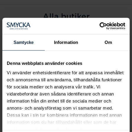
Alla butiker
Alingsås
Arvidsjaur
Samtycke
Information
Om
Avesta
Borås
Denna webbplats använder cookies
Eksjö
Vi använder enhetsidentifierare för att anpassa innehållet
Fagersta
och annonserna till användarna, tillhandahålla funktioner
Farsta
för sociala medier och analysera vår trafik. Vi
Frölunda torg
vidarebefordrar även sådana identifierare och annan
Gävle
information från din enhet till de sociala medier och
annons- och analysföretag som vi samarbetar med.
Halmstad
Dessa kan i sin tur kombinera informationen med annan
Halmstad Hallarna
information som du har tillhandahållit eller som de har
Haninge
samlat in när du har använt deras tjänster.