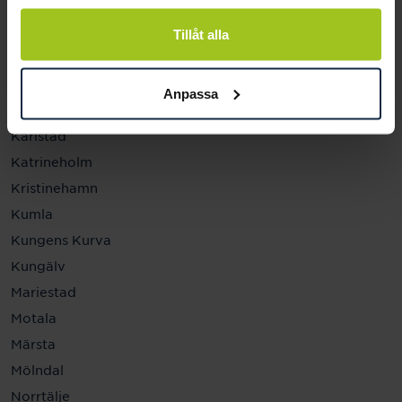
Helsingborg
Hässleholm
Tillåt alla
Jönköping
Kalmar
Anpassa
Karlskrona
Karlstad
Katrineholm
Kristinehamn
Kumla
Kungens Kurva
Kungälv
Mariestad
Motala
Märsta
Mölndal
Norrtälje