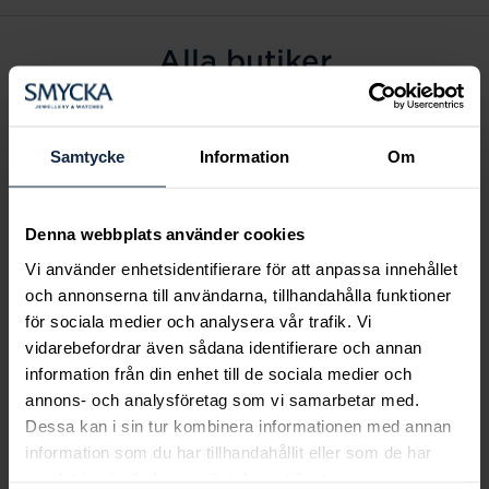
Alla butiker
Alingsås
Arvidsjaur
Samtycke
Information
Om
Avesta
Borås
Denna webbplats använder cookies
Eksjö
Vi använder enhetsidentifierare för att anpassa innehållet
Fagersta
och annonserna till användarna, tillhandahålla funktioner
Farsta
för sociala medier och analysera vår trafik. Vi
Frölunda torg
vidarebefordrar även sådana identifierare och annan
Gävle
information från din enhet till de sociala medier och
annons- och analysföretag som vi samarbetar med.
Halmstad
Dessa kan i sin tur kombinera informationen med annan
Halmstad Hallarna
information som du har tillhandahållit eller som de har
Haninge
samlat in när du har använt deras tjänster.