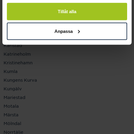
Helsingborg
Hässleholm
Tillåt alla
Jönköping
Kalmar
Anpassa
Karlskrona
Karlstad
Katrineholm
Kristinehamn
Kumla
Kungens Kurva
Kungälv
Mariestad
Motala
Märsta
Mölndal
Norrtälje