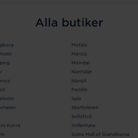
Alla butiker
ngborg
Motala
eholm
Märsta
ping
Mölndal
r
Norrtälje
krona
Nässjö
tad
Partille
neholm
Sala
inehamn
Skärholmen
a
Sollefteå
ns Kurva
Sollentuna
lv
Solna Mall of Scandinavia