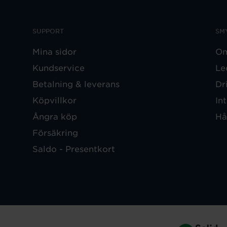
SUPPORT
SM
Mina sidor
Om
Kundservice
Le
Betalning & leverans
Dr
Köpvillkor
In
Ångra köp
Hå
Försäkring
Saldo - Presentkort