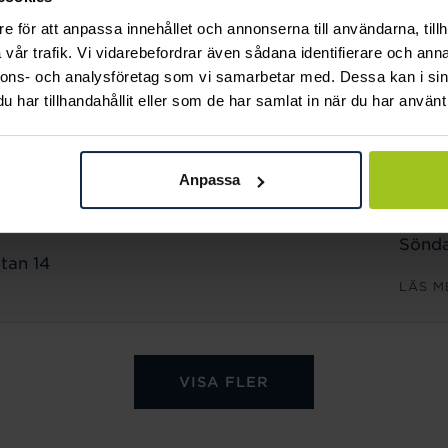
Sönda
e för att anpassa innehållet och annonserna till användarna, tillh
n 18
vår trafik. Vi vidarebefordrar även sådana identifierare och anna
LÄS M
nnons- och analysföretag som vi samarbetar med. Dessa kan i sin
har tillhandahållit eller som de har samlat in när du har använt 
ÖPPET
Månd
Anpassa
Freda
Lörda
Sönda
tan 14
LÄS M
VISA FLER