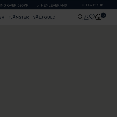
HITTA BUTIK
ING ÖVER 695KR
HEMLEVERANS
0
ER
TJÄNSTER
SÄLJ GULD