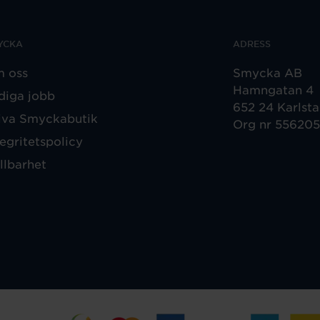
YCKA
ADRESS
 oss
Smycka AB
Hamngatan 4
diga jobb
652 24 Karlst
iva Smyckabutik
Org nr 55620
tegritetspolicy
llbarhet