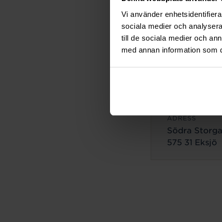
ADRESS
Vi använder enhetsidentifierar
Lilla Brogata
sociala medier och analysera 
503 35 Borås
till de sociala medier och a
med annan information som du 
Eksjö
ADRESS
Södra Storga
575 31 Eksjö