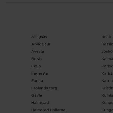
Alingsås
Helsi
Arvidsjaur
Hässl
Avesta
Jönkö
Borås
Kalma
Eksjö
Karls
Fagersta
Karls
Farsta
Katri
Frölunda torg
Krist
Gävle
Kuml
Halmstad
Kunge
Halmstad Hallarna
Kungä