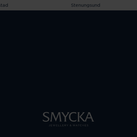
stad
Stenungsund