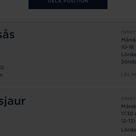
DELA POSITION
sås
ÖPPET
Månd
10-18
Lörda
Sönda
35
s
LÄS M
sjaur
ÖPPET
Månd
17.30
12-13)
Lörda