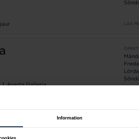
Sönda
jaur
LÄS M
a
ÖPPET
Månd
Freda
Lörda
Sönda
1, Avesta Galleria
a
LÄS M
ÖPPET
Information
Månd
Freda
cookies
Lörda