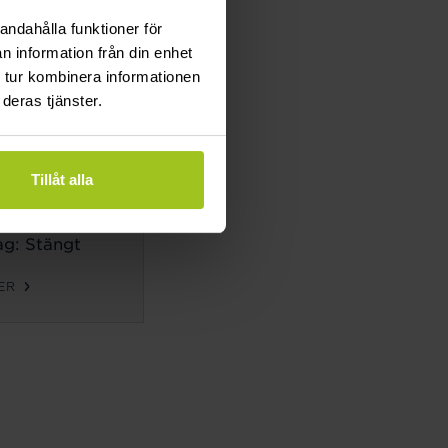
g: Stängt
andahålla funktioner för
n information från din enhet
ER
 tur kombinera informationen
deras tjänster.
TIDER
ag-
Tillåt alla
g:
10-18
g: 10-14
g: Stängt
ER