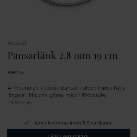
AUGUST
Pansarlänk 2,8 mm 19 cm
Pris
690 kr
:
690 kr
Armband av klassisk pansar i silver, finns i flera
längder. Matcha gärna med tillhörande
halskedja.
I lager levereras inom 3-5 vardagar
LÄGG I VARUKORGEN