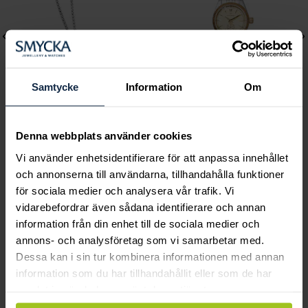
Samtycke
Information
Om
August
Mockberg
Denna webbplats använder cookies
Faith Mini halsband
Royal Watch 28 mm
Vi använder enhetsidentifierare för att anpassa innehållet
Pris
560 kr
:
560 kr
Pris
2 399 kr
:
2 399 kr
och annonserna till användarna, tillhandahålla funktioner
för sociala medier och analysera vår trafik. Vi
vidarebefordrar även sådana identifierare och annan
information från din enhet till de sociala medier och
annons- och analysföretag som vi samarbetar med.
Smycka tar ansvar för ett hållbart
Dessa kan i sin tur kombinera informationen med annan
information som du har tillhandahållit eller som de har
samhälle och värnar om miljö, resurser
samlat in när du har använt deras tjänster.
och människor.