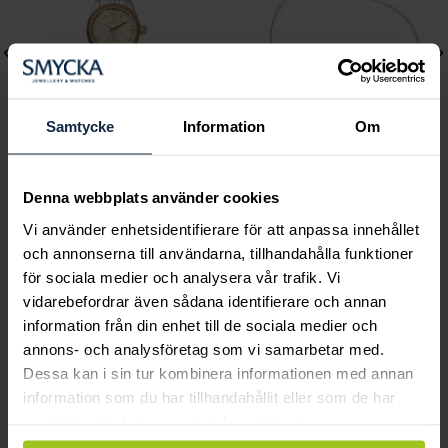
Samtycke
Information
Om
Mockberg
Lily and Rose
Denna webbplats använder cookies
Royal Watch 28 mm
Emily pearl bracelet -
Vi använder enhetsidentifierare för att anpassa innehållet
Pris
2 399 kr
:
2 399 kr
Ivory
och annonserna till användarna, tillhandahålla funktioner
Pris
349 kr
:
349 kr
för sociala medier och analysera vår trafik. Vi
vidarebefordrar även sådana identifierare och annan
information från din enhet till de sociala medier och
annons- och analysföretag som vi samarbetar med.
Smycka tar ansvar för ett hållbart
Dessa kan i sin tur kombinera informationen med annan
information som du har tillhandahållit eller som de har
samhälle och värnar om miljö, resurser
samlat in när du har använt deras tjänster.
och människor.