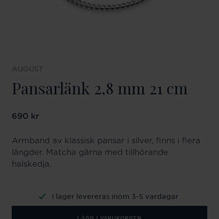
AUGUST
Pansarlänk 2,8 mm 21 cm
Pris
690 kr
:
690 kr
Armband av klassisk pansar i silver, finns i flera
längder. Matcha gärna med tillhörande
halskedja.
I lager levereras inom 3-5 vardagar
LÄGG I VARUKORGEN