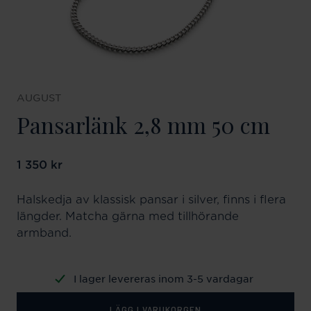
AUGUST
Pansarlänk 2,8 mm 50 cm
Pris
1 350 kr
:
1 350 kr
Halskedja av klassisk pansar i silver, finns i flera
längder. Matcha gärna med tillhörande
armband.
I lager levereras inom 3-5 vardagar
LÄGG I VARUKORGEN