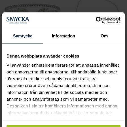
Samtycke
Information
Om
Caroline Svedbom
Lily and Rose
Denna webbplats använder cookies
Mini Drop Bracelet /
Emily pearl bracelet -
Vi använder enhetsidentifierare för att anpassa innehållet
Chrysolite
Ivory
och annonserna till användarna, tillhandahålla funktioner
Pris
895 kr
:
895 kr
Pris
349 kr
:
349 kr
för sociala medier och analysera vår trafik. Vi
vidarebefordrar även sådana identifierare och annan
information från din enhet till de sociala medier och
annons- och analysföretag som vi samarbetar med.
Smycka tar ansvar för ett hållbart
Dessa kan i sin tur kombinera informationen med annan
information som du har tillhandahållit eller som de har
samhälle och värnar om miljö, resurser
samlat in när du har använt deras tjänster.
och människor.