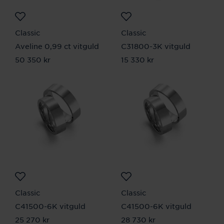
Classic
Classic
Aveline 0,99 ct vitguld
C31800-3K vitguld
Pris
50 350 kr
:
50 350 kr
Pris
15 330 kr
:
15 330 kr
Classic
Classic
C41500-6K vitguld
C41500-6K vitguld
Pris
25 270 kr
:
25 270 kr
Pris
28 730 kr
:
28 730 kr