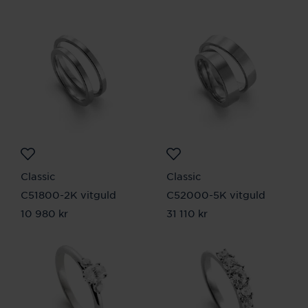
Classic
Classic
C51800-2K vitguld
C52000-5K vitguld
Pris
10 980 kr
:
10 980 kr
Pris
31 110 kr
:
31 110 kr