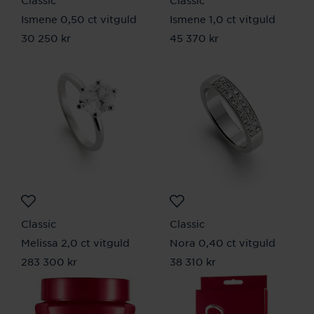
Ismene 0,50 ct vitguld
Ismene 1,0 ct vitguld
Pris
30 250 kr
:
30 250 kr
Pris
45 370 kr
:
45 370 kr
Classic
Classic
Melissa 2,0 ct vitguld
Nora 0,40 ct vitguld
Pris
283 300 kr
:
283 300 kr
Pris
38 310 kr
:
38 310 kr