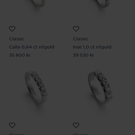
Classic
Classic
Calla 0,64 ct vitguld
Inse 1,0 ct vitguld
Pris
35 800 kr
:
35 800 kr
Pris
39 530 kr
:
39 530 kr
Classic
Classic