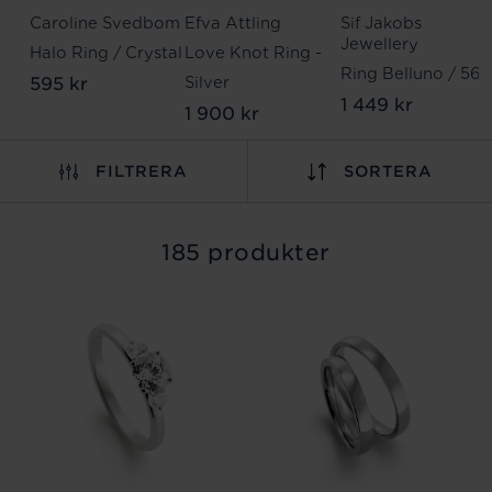
Caroline Svedbom
Efva Attling
Sif Jakobs
Jewellery
Halo Ring / Crystal
Love Knot Ring -
Ring Belluno / 56
595 kr
Silver
1 449 kr
1 900 kr
FILTRERA
SORTERA
185 produkter