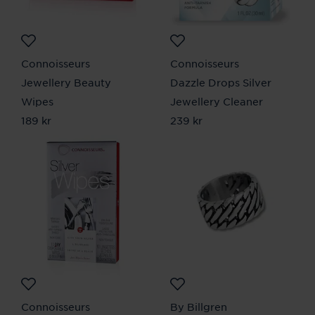
Connoisseurs
Connoisseurs
Jewellery Beauty
Dazzle Drops Silver
Wipes
Jewellery Cleaner
Pris
189 kr
:
189 kr
Pris
239 kr
:
239 kr
Connoisseurs
By Billgren