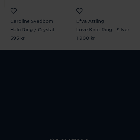
Caroline Svedbom
Efva Attling
Halo Ring / Crystal
Love Knot Ring - Silver
Pris
595 kr
:
595 kr
Pris
1 900 kr
:
1 900 kr