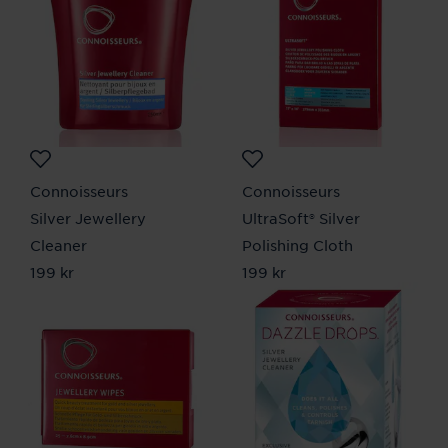
Connoisseurs
Connoisseurs
Silver Jewellery
UltraSoft® Silver
Cleaner
Polishing Cloth
Pris
199 kr
:
199 kr
Pris
199 kr
:
199 kr