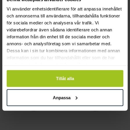
Vi använder enhetsidentifierare för att anpassa innehållet
och annonserna till användarna, tillhandahålla funktioner
för sociala medier och analysera vår trafik. Vi
vidarebefordrar även sådana identifierare och annan
information från din enhet till de sociala medier och
annons- och analysföretag som vi samarbetar med.
Dessa kan i sin tur kombinera informationen med annan
By Billgren
By Billgren
information som du har tillhandahållit eller som de har
Ring Chris 21 / 66
Ring Chris 22 / 69
samlat in när du har använt deras tjänster.
Pris
299 kr
:
299 kr
Pris
299 kr
:
299 kr
Tillåt alla
Anpassa