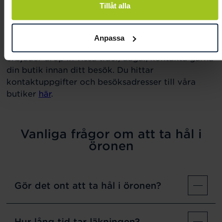
Tillåt alla
både barn och vuxna att ta hål i öronen,tryggt
och säkert.
Anpassa
De flesta av våra 48 butiker tar hål i öronen, vi
erbjuder drop in vissa tider/dagar, kontakta gärna
din butik innan ditt besök. Du hittar
kontaktuppgifter och besöksadresser till våra
butiker
här
.
Vanliga frågor om att ta hål i
öronen
Gör det ont att ta hål i öronen?
Hur lång tid tar läkningen?