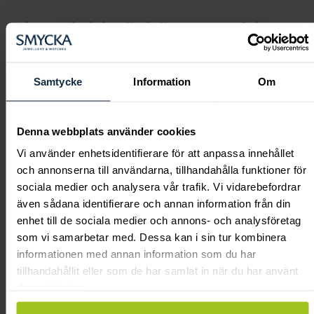
Blomdahls örhängen vid
öronhåltagning
Samtycke
Information
Om
Hos oss kan du välja mellan örhängen i
ren
eller
från
medicinsk titan
medicinsk plast
Blomdahl. Detta är allergivänliga örhängen, helt
Denna webbplats använder cookies
nickelfria och speciellt framtagna för
Vi använder enhetsidentifierare för att anpassa innehållet
öronhåltagning, så du behöver inte oroa dig för
och annonserna till användarna, tillhandahålla funktioner för
nickelallergi.
sociala medier och analysera vår trafik. Vi vidarebefordrar
även sådana identifierare och annan information från din
Håltagningsörhängena är designade för att
enhet till de sociala medier och annons- och analysföretag
underlätta läkningen och ge dig säkra, fina
som vi samarbetar med. Dessa kan i sin tur kombinera
smycken från första dagen.
informationen med annan information som du har
tillhandahållit eller som de har samlat in när du har använt
Ta hål i öronen nära dig
deras tjänster.
Söker du prisvärd öronhåltagning? Vi hjälper