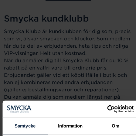
Smycka kundklubb
Smycka Klubb är kundklubben för dig som, precis
som vi, älskar smycken och klockor. Som medlem
får du ta del av erbjudanden, heta tips och roliga
VIP-visningar. Helt utan kostnad.
När du anmäler dig till Smycka Klubb får du 10 %
rabatt på en valfri vara till ordinarie pris.
Erbjudandet gäller vid ett köptillfälle i butik och
kan ej kombineras med andra erbjudanden
(gäller ej beställningsvaror och reparationer).
Du kan anmäla dig som medlem längst ner på
startsidan på smycka.se eller i valfri butik.
Vi skickar välkomstmail med rabattkupong till dig
inom några dagar.
Välkommen till klubben för dig som älskar
Samtycke
Information
Om
smycken!