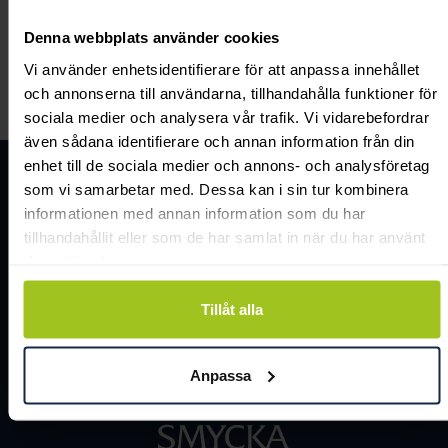
I samband med att du blir medlem i Smycka
Klubb, lämnar du personuppgifter som vi hanterar
Denna webbplats använder cookies
enligt nya datadirektivet.
Vi använder enhetsidentifierare för att anpassa innehållet
och annonserna till användarna, tillhandahålla funktioner för
Läs mer om Smyckas integritetspolicy.
sociala medier och analysera vår trafik. Vi vidarebefordrar
även sådana identifierare och annan information från din
enhet till de sociala medier och annons- och analysföretag
som vi samarbetar med. Dessa kan i sin tur kombinera
informationen med annan information som du har
tillhandahållit eller som de har samlat in när du har använt
deras tjänster.
Tillåt alla
Anpassa