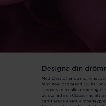
Designa din drömr
Med Classic har du möjlighet att
färg, höjd och bredd. Du har ocks
skapar vi din unika drömring til
du ska hitta en Classicring att 
certifierade enligt Kimberleypro