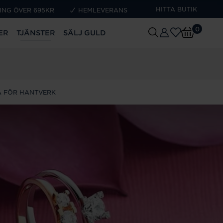
HITTA BUTIK
ING ÖVER 695KR
HEMLEVERANS
0
ER
TJÄNSTER
SÄLJ GULD
 FÖR HANTVERK