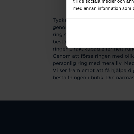
till de sociala medier och a
med annan information som du 
Tycke och smak kan verkligen var
genom livet. Förutom nedanståend
ring som är lätt att matcha med
bestämmer dig för att den ska kän
ringen... rak, kupad eller helt r
Genom att förse ringen med olik
personlig ring med mera liv. Med
Vi ser fram emot att få hjälpa d
beställningen i butik. Din närma