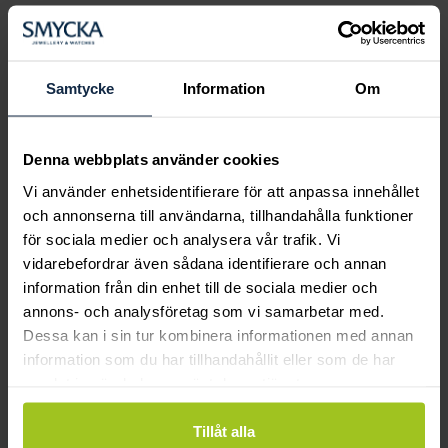
Samtycke
Information
Om
Denna webbplats använder cookies
Vi använder enhetsidentifierare för att anpassa innehållet
och annonserna till användarna, tillhandahålla funktioner
för sociala medier och analysera vår trafik. Vi
Ava Jewels
Ava Jewels
vidarebefordrar även sådana identifierare och annan
Pixie ring Blå topas VG
Pixie Citrin ring 18K
information från din enhet till de sociala medier och
Pris
15 360 kr
:
15 360 kr
Pris
12 890 kr
:
12 890 kr
annons- och analysföretag som vi samarbetar med.
Dessa kan i sin tur kombinera informationen med annan
information som du har tillhandahållit eller som de har
samlat in när du har använt deras tjänster.
Tillåt alla