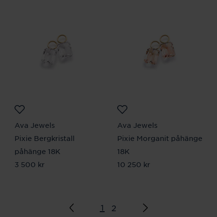
Ava Jewels
Ava Jewels
Pixie Bergkristall
Pixie Morganit påhänge
påhänge 18K
18K
Pris
3 500 kr
:
3 500 kr
Pris
10 250 kr
:
10 250 kr
1
2