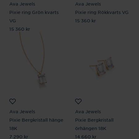
Ava Jewels
Ava Jewels
Pixie ring Grön kvarts
Pixie ring Rökkvarts VG
VG
Pris
15 360 kr
:
15 360 kr
Pris
15 360 kr
:
15 360 kr
Ava Jewels
Ava Jewels
Pixie Bergkristall hänge
Pixie Bergkristall
18K
örhängen 18K
Pris
7 290 kr
:
7 290 kr
Pris
14 660 kr
:
14 660 kr