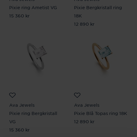
Pixie ring Ametist VG
Pixie Bergkristall ring
Pris
15 360 kr
:
15 360 kr
18K
Pris
12 890 kr
:
12 890 kr
Ava Jewels
Ava Jewels
Pixie ring Bergkristall
Pixie Blå Topas ring 18K
VG
Pris
12 890 kr
:
12 890 kr
Pris
15 360 kr
:
15 360 kr