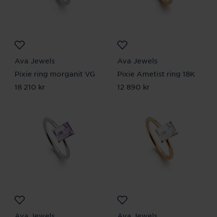
Ava Jewels
Ava Jewels
Pixie ring morganit VG
Pixie Ametist ring 18K
Pris
18 210 kr
:
18 210 kr
Pris
12 890 kr
:
12 890 kr
Ava Jewels
Ava Jewels