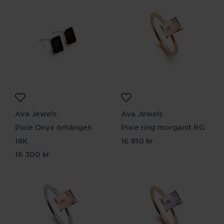
Ava Jewels
Ava Jewels
Pixie Onyx örhängen
Pixie ring morganit RG
18K
Pris
16 810 kr
:
16 810 kr
Pris
16 300 kr
:
16 300 kr