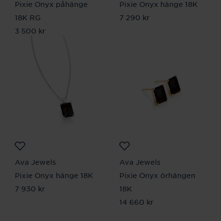
Pixie Onyx påhänge
Pixie Onyx hänge 18K
18K RG
Pris
7 290 kr
:
7 290 kr
Pris
3 500 kr
:
3 500 kr
Ava Jewels
Ava Jewels
Pixie Onyx hänge 18K
Pixie Onyx örhängen
Pris
7 930 kr
:
7 930 kr
18K
Pris
14 660 kr
:
14 660 kr