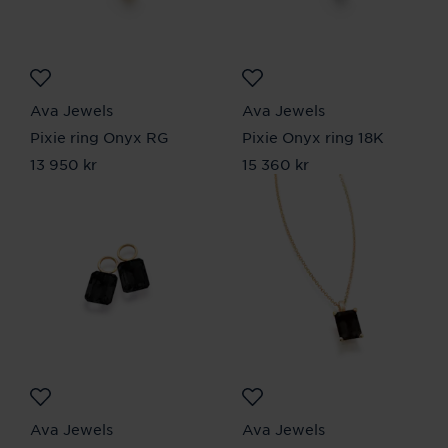
Ava Jewels
Ava Jewels
Pixie ring Onyx RG
Pixie Onyx ring 18K
Pris
13 950 kr
:
13 950 kr
Pris
15 360 kr
:
15 360 kr
Ava Jewels
Ava Jewels