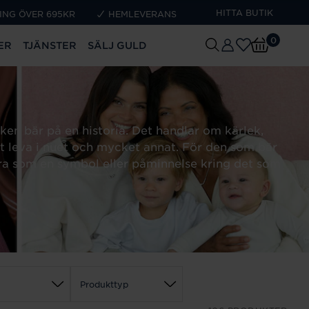
HITTA BUTIK
ING ÖVER 695KR
HEMLEVERANS
0
ER
TJÄNSTER
SÄLJ GULD
en bär på en historia. Det handlar om kärlek,
tt leva i nuet och mycket annat. För den som bär
a som en symbol eller påminnelse kring det som
m
Produkttyp