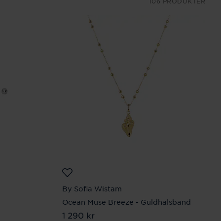
106 PRODUKTER
By Sofia Wistam
Ocean Muse Breeze - Guldhalsband
Pris
1 290 kr
:
1 290 kr