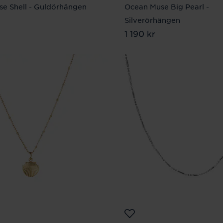
e Shell - Guldörhängen
Ocean Muse Big Pearl -
0 kr
Silverörhängen
Pris
1 190 kr
:
1 190 kr