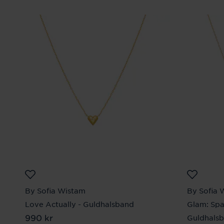
By Sofia Wistam
By Sofia 
Love Actually - Guldhalsband
Glam: Spa
Pris
990 kr
:
990 kr
Guldhals