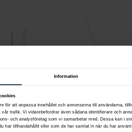
 kr
Information
cookies
e för att anpassa innehållet och annonserna till användarna, tillh
vår trafik. Vi vidarebefordrar även sådana identifierare och anna
nnons- och analysföretag som vi samarbetar med. Dessa kan i sin
Wistam
By Sofia Wistam
har tillhandahållit eller som de har samlat in när du har använt 
e Pearl - Silverörhängen
Ocean Muse Big Pearl -