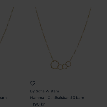
By Sofia Wistam
barn
Mamma - Guldhalsband 3 barn
Pris
1 190 kr
:
1 190 kr