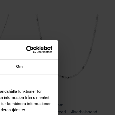
Om
andahålla funktioner för
n information från din enhet
 tur kombinera informationen
By Sofia Wistam
deras tjänster.
Ocean Muse Pearl - Silverhalsband