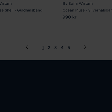
Wistam
By Sofia Wistam
e Shell - Guldhalsband
Ocean Muse - Silverhalsba
0 kr
Pris
990 kr
:
990 kr
1
2
3
4
5