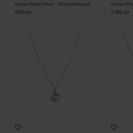
Ocean Muse Pearl - Silverarmband
Ocean Mus
Pris
990 kr
:
990 kr
Pris
1 190 kr
:
1 19