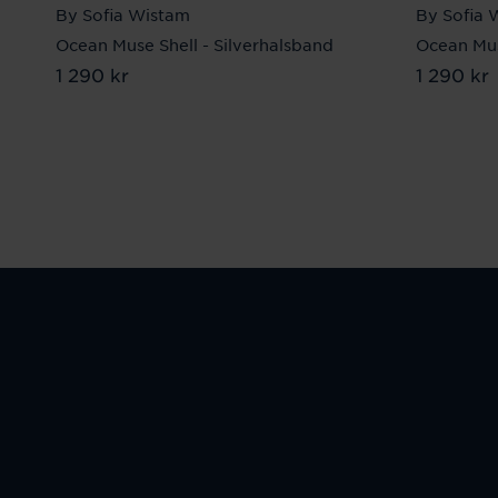
By Sofia Wistam
By Sofia 
Ocean Muse Shell - Silverhalsband
Ocean Mus
Pris
1 290 kr
:
1 290 kr
Pris
1 290 kr
:
1 29