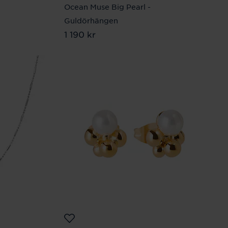
Ocean Muse Big Pearl -
Guldörhängen
Pris
1 190 kr
:
1 190 kr