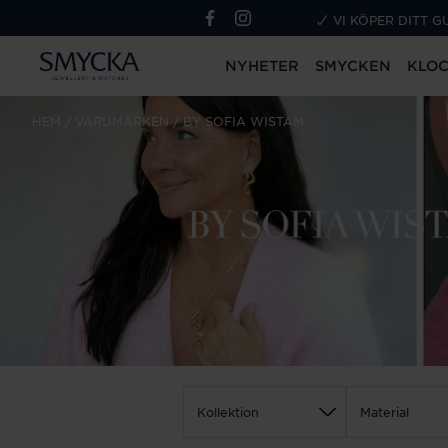
VI KÖPER DITT G
NYHETER
SMYCKEN
KLO
HEM
VARUMÄRKEN
BY SOFIA WISTAM
Kollektion
Material