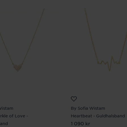
Wistam
By Sofia Wistam
rkle of Love -
Heartbeat - Guldhalsband
Pris
1 090 kr
:
1 090 kr
band