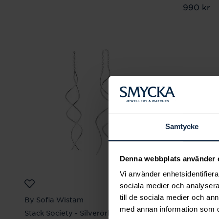
Pris
990 kr
:
990
Samtycke
Denna webbplats använder 
Vi använder enhetsidentifierar
sociala medier och analysera 
till de sociala medier och a
By Sofia Wistam
By Sofia 
med annan information som du 
Stack Society - Silverörhängen
Ocean Mus