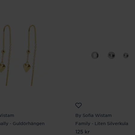
Wistam
By Sofia Wistam
ally - Guldörhängen
Family - Liten Silverkula
 kr
Pris
125 kr
:
125 kr