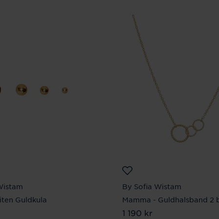
Wistam
By Sofia Wistam
iten Guldkula
Mamma - Guldhalsband 2 
kr
Pris
1 190 kr
:
1 190 kr