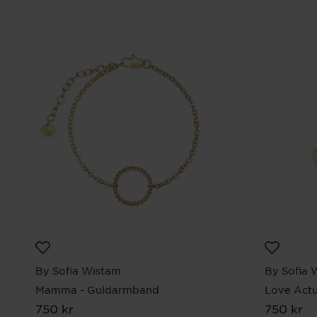
By Sofia Wistam
By Sofia 
Mamma - Guldarmband
Love Actu
Pris
750 kr
:
750 kr
Pris
750 kr
:
750