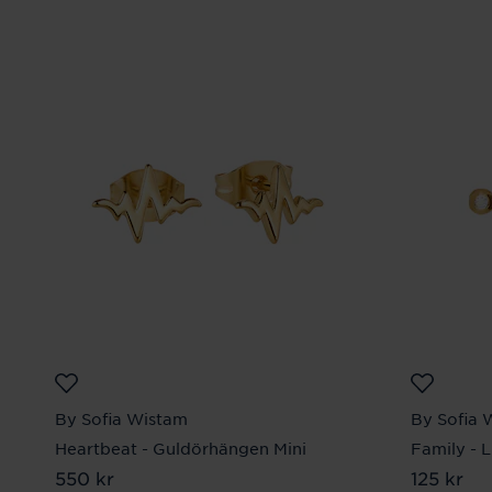
By Sofia Wistam
By Sofia 
Heartbeat - Guldörhängen Mini
Family - L
Pris
550 kr
:
550 kr
Pris
125 kr
:
125 