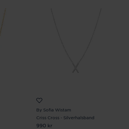
By Sofia Wistam
Criss Cross - Silverhalsband
Pris
990 kr
:
990 kr