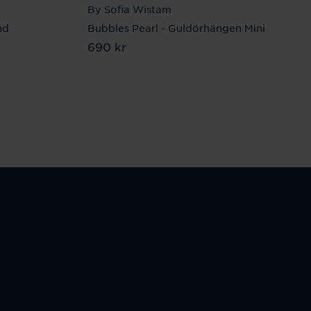
By Sofia Wistam
nd
Bubbles Pearl - Guldörhängen Mini
Pris
690 kr
:
690 kr