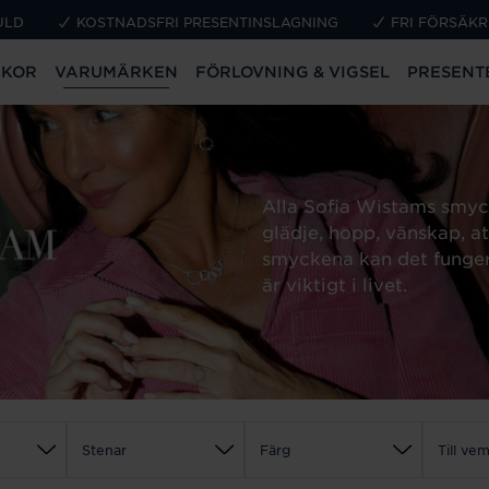
ULD
KOSTNADSFRI PRESENTINSLAGNING
FRI FÖRSÄKR
CKOR
VARUMÄRKEN
FÖRLOVNING & VIGSEL
PRESENT
Alla Sofia Wistams smyck
glädje, hopp, vänskap, a
smyckena kan det funger
är viktigt i livet.
Stenar
Färg
Till ve