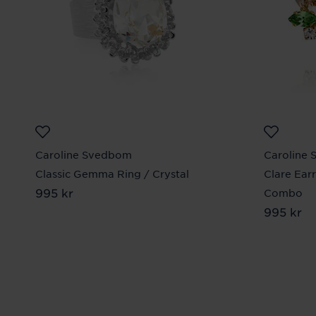
Caroline Svedbom
Caroline
Classic Gemma Ring / Crystal
Clare Ear
Pris
995 kr
:
995 kr
Combo
Pris
995 kr
:
995