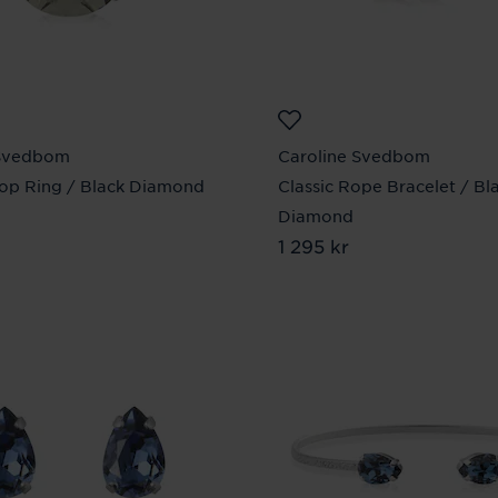
 Svedbom
Caroline Svedbom
rop Ring / Black Diamond
Classic Rope Bracelet / Bl
 kr
Diamond
Pris
1 295 kr
:
1 295 kr