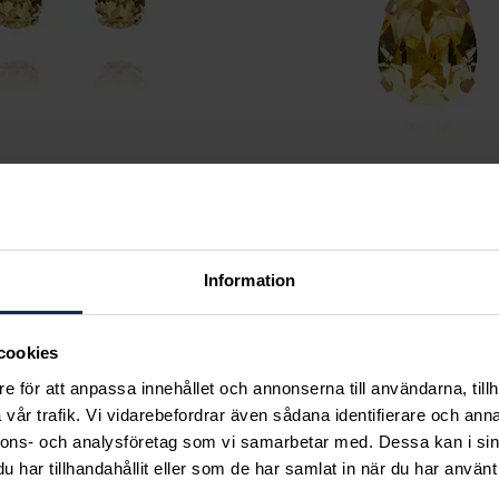
 Svedbom
Caroline Svedbom
mo / ReCreated™ Dark
Mini Drop Necklace / ReC
Dark Jonquil
Information
 kr
Pris
895 kr
:
895 kr
cookies
e för att anpassa innehållet och annonserna till användarna, tillh
vår trafik. Vi vidarebefordrar även sådana identifierare och anna
nnons- och analysföretag som vi samarbetar med. Dessa kan i sin
har tillhandahållit eller som de har samlat in när du har använt 