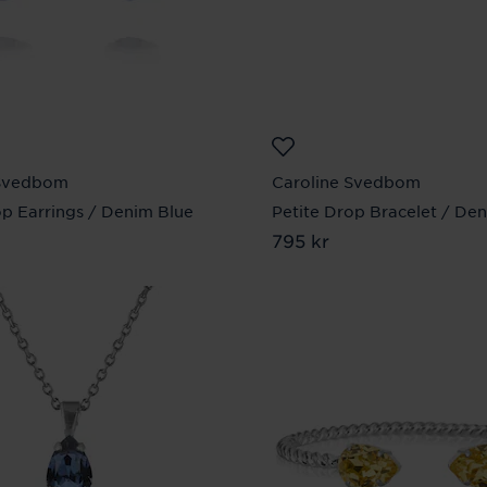
 Svedbom
Caroline Svedbom
op Earrings / Denim Blue
Petite Drop Bracelet / De
 kr
Pris
795 kr
:
795 kr