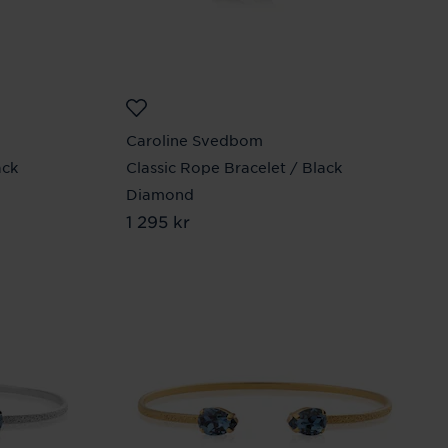
Caroline Svedbom
ack
Classic Rope Bracelet / Black
Diamond
Pris
1 295 kr
:
1 295 kr