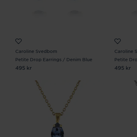
Caroline Svedbom
Caroline
Petite Drop Earrings / Denim Blue
Petite Dr
Pris
495 kr
:
495 kr
Pris
495 kr
:
495