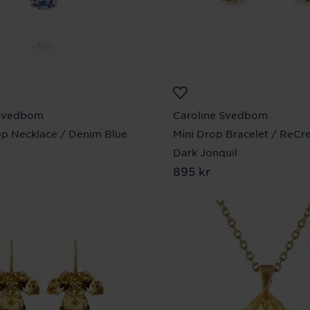
 Svedbom
Caroline Svedbom
op Necklace / Denim Blue
Mini Drop Bracelet / ReCr
 kr
Dark Jonquil
Pris
895 kr
:
895 kr