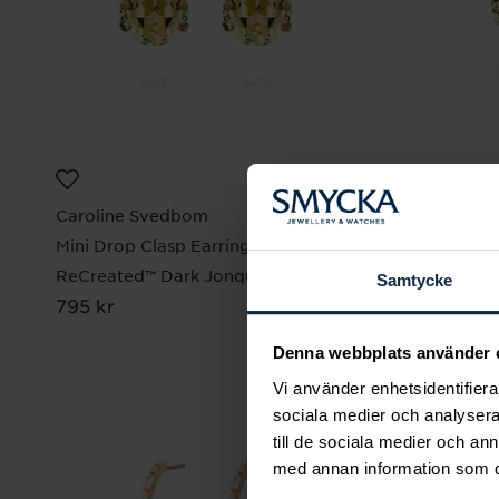
Caroline Svedbom
Caroline
Mini Drop Clasp Earrings /
Petite Ti
ReCreated™ Dark Jonquil
Jonquil
Samtycke
Pris
795 kr
:
795 kr
Pris
795 kr
:
795
Denna webbplats använder 
Vi använder enhetsidentifierar
sociala medier och analysera 
till de sociala medier och a
med annan information som du 