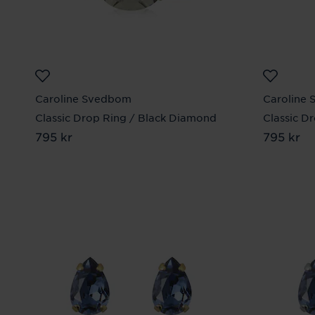
Caroline Svedbom
Caroline
Classic Drop Ring / Black Diamond
Classic D
Pris
795 kr
:
795 kr
Pris
795 kr
:
795