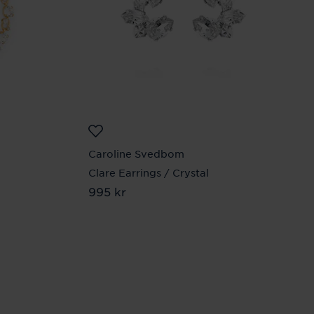
Caroline Svedbom
Clare Earrings / Crystal
Pris
995 kr
:
995 kr