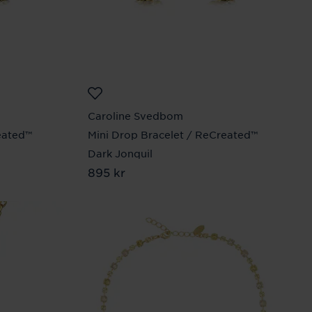
Caroline Svedbom
eated™
Mini Drop Bracelet / ReCreated™
Dark Jonquil
Pris
895 kr
:
895 kr