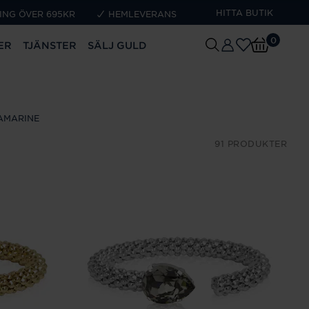
HITTA BUTIK
ING ÖVER 695KR
HEMLEVERANS
0
ER
TJÄNSTER
SÄLJ GULD
AMARINE
91 PRODUKTER