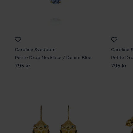
Caroline Svedbom
Caroline
Petite Drop Necklace / Denim Blue
Petite Dr
Pris
795 kr
:
795 kr
Pris
795 kr
:
795