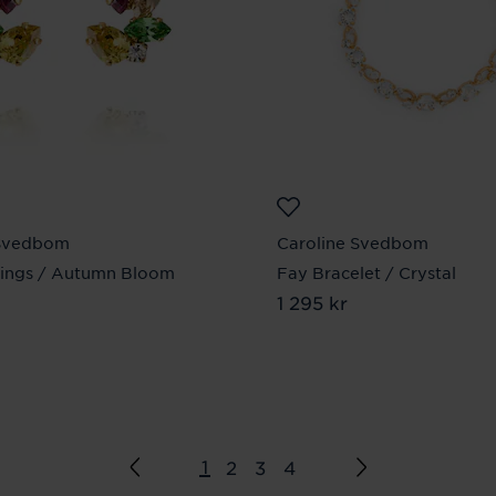
 Svedbom
Caroline Svedbom
rings / Autumn Bloom
Fay Bracelet / Crystal
Pris
1 295 kr
:
1 295 kr
 kr
1
2
3
4