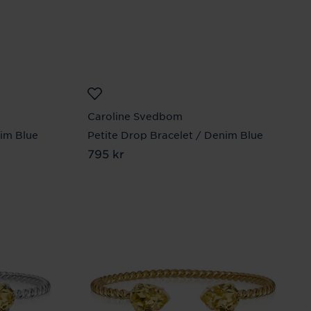
Caroline Svedbom
nim Blue
Petite Drop Bracelet / Denim Blue
Pris
795 kr
:
795 kr