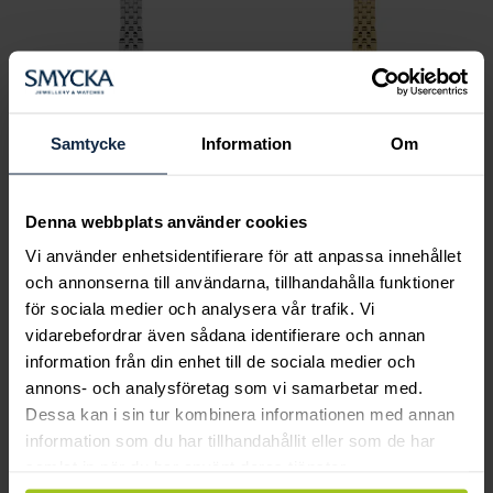
Samtycke
Information
Om
Denna webbplats använder cookies
Mockberg
Mockberg
Vi använder enhetsidentifierare för att anpassa innehållet
Timeless Petite Noir
Timeless Petite Noir
och annonserna till användarna, tillhandahålla funktioner
för sociala medier och analysera vår trafik. Vi
Watch
Watch
vidarebefordrar även sådana identifierare och annan
Pris
1 999 kr
:
1 999 kr
Pris
1 999 kr
:
1 999 kr
information från din enhet till de sociala medier och
annons- och analysföretag som vi samarbetar med.
Dessa kan i sin tur kombinera informationen med annan
Autumn Icons Drop
information som du har tillhandahållit eller som de har
samlat in när du har använt deras tjänster.
Autumn Icons – klockorna som fångar höstens