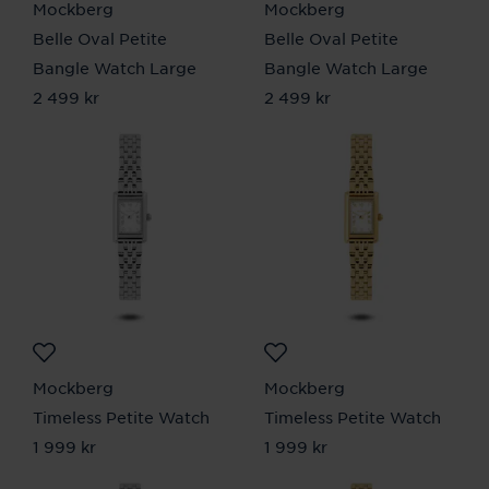
Mockberg
Mockberg
Belle Oval Petite
Belle Oval Petite
Bangle Watch Large
Bangle Watch Large
Pris
2 499 kr
:
2 499 kr
Pris
2 499 kr
:
2 499 kr
Mockberg
Mockberg
Timeless Petite Watch
Timeless Petite Watch
Pris
1 999 kr
:
1 999 kr
Pris
1 999 kr
:
1 999 kr