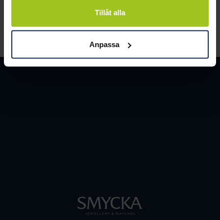
mode
Tillåt alla
Hösten är här – och med den två nya ikoner.
Upptäck Timeless Petite och Belle Oval Petite
Bangle i Mockbergs nya drop Autumn Icons.
Anpassa