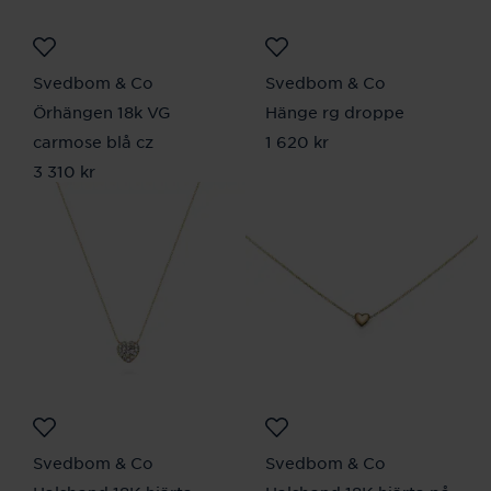
Svedbom & Co
Svedbom & Co
Örhängen 18k VG
Hänge rg droppe
carmose blå cz
Pris
1 620 kr
:
1 620 kr
Pris
3 310 kr
:
3 310 kr
Svedbom & Co
Svedbom & Co