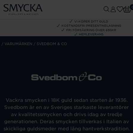
VI KÖPER DITT GULD
KOSTNADSFRI PRESENTINSLAGNING
FRI FÖRSÄKRING ÖVER 695KR
HEMLEVERANS
M
VARUMÄRKEN
SVEDBOM & CO
Vackra smycken i 18K guld sedan starten år 1936.
Svedbom är en av Sveriges starkaste leverantörer
av kvalitetssmycken och drivs idag av tredje
generationen. Deras smycken tillverkas i Italien av
skickliga guldsmeder med lång hantverkstradition.