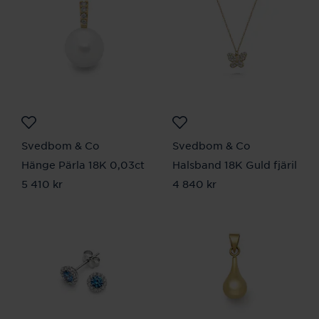
Svedbom & Co
Svedbom & Co
Hänge Pärla 18K 0,03ct
Halsband 18K Guld fjäril
Pris
5 410 kr
:
5 410 kr
Pris
4 840 kr
:
4 840 kr