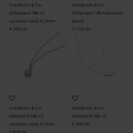
Svedbom & Co
Svedbom & Co
Örhängen 18k cz
Örhängen 18k halvcreol
carmose rund 6,7mm
blank
Pris
4 390 kr
:
4 390 kr
Pris
7 700 kr
:
7 700 kr
Svedbom & Co
Svedbom & Co
Halsband 18k cz
Halsband 18k cz
carmose rund 6,7mm
Pris
5 480 kr
:
5 480 kr
Pris
5 970 kr
:
5 970 kr