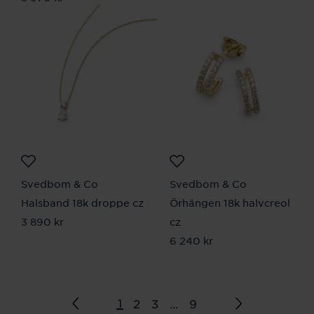
Svedbom & Co
Svedbom & Co
Halsband 18k droppe cz
Örhängen 18k halvcreol
Pris
3 890 kr
:
3 890 kr
cz
Pris
6 240 kr
:
6 240 kr
1
2
3
...
9