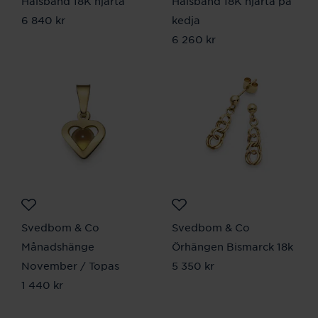
Halsband 18K hjärta
Halsband 18K hjärta på
Pris
6 840 kr
:
6 840 kr
kedja
Pris
6 260 kr
:
6 260 kr
Svedbom & Co
Svedbom & Co
Månadshänge
Örhängen Bismarck 18k
November / Topas
Pris
5 350 kr
:
5 350 kr
Pris
1 440 kr
:
1 440 kr