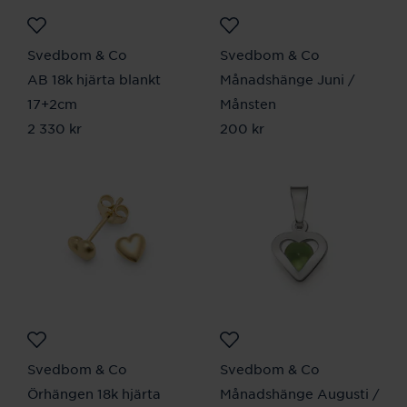
Svedbom & Co
Svedbom & Co
AB 18k hjärta blankt
Månadshänge Juni /
17+2cm
Månsten
Pris
2 330 kr
:
2 330 kr
Pris
200 kr
:
200 kr
Svedbom & Co
Svedbom & Co
Örhängen 18k hjärta
Månadshänge Augusti /