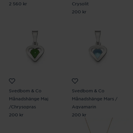
Pris
2 560 kr
:
2 560 kr
Crysolit
Pris
200 kr
:
200 kr
Svedbom & Co
Svedbom & Co
Månadshänge Maj
Månadshänge Mars /
/Chrysopras
Aqvamarin
Pris
200 kr
:
200 kr
Pris
200 kr
:
200 kr