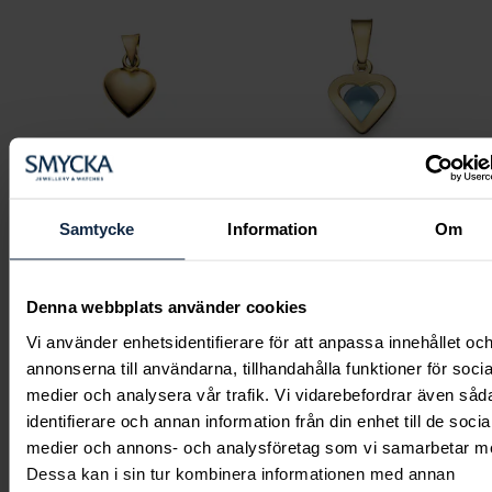
Samtycke
Information
Om
Svedbom & Co
Svedbom & Co
Hängsmycke Hjärta
Månadshänge Mars /
8,5mm
Aqvamarin
Denna webbplats använder cookies
Pris
2 560 kr
:
2 560 kr
Pris
1 440 kr
:
1 440 kr
Vi använder enhetsidentifierare för att anpassa innehållet oc
annonserna till användarna, tillhandahålla funktioner för socia
medier och analysera vår trafik. Vi vidarebefordrar även såd
identifierare och annan information från din enhet till de socia
medier och annons- och analysföretag som vi samarbetar m
Dessa kan i sin tur kombinera informationen med annan