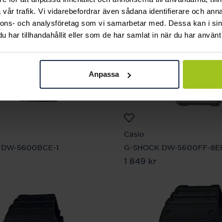
vår trafik. Vi vidarebefordrar även sådana identifierare och anna
nnons- och analysföretag som vi samarbetar med. Dessa kan i sin
har tillhandahållit eller som de har samlat in när du har använt 
Anpassa
Casio
 DW-5600BCE-1
G-SHOCK DW-5600FF-8E
9 kr
Pris
1 849 kr
:
1 849 kr