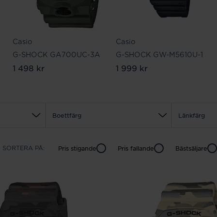
Casio
Casio
G-SHOCK GA700UC-3A
G-SHOCK GW-M5610U-1
1 498 kr
1 999 kr
Boettfärg
Länkfärg
SORTERA PÅ:
Pris
stigande
Pris
fallande
Bästsäljare