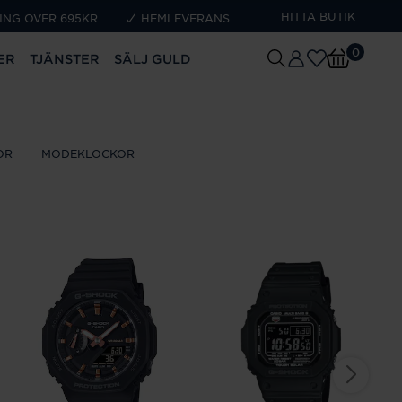
HITTA BUTIK
ING ÖVER 695KR
HEMLEVERANS
0
ER
TJÄNSTER
SÄLJ GULD
OR
MODEKLOCKOR