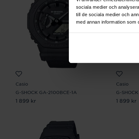
sociala medier och analysera 
till de sociala medier och a
med annan information som du 
Casio
Casio
G-SHOCK GA-2100BCE-1A
G-SHOCK
Pris
1 899 kr
:
1 899 kr
Pris
1 899 kr
:
1 89