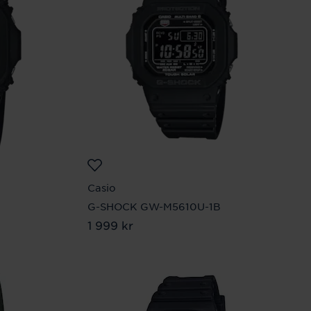
Casio
G-SHOCK GW-M5610U-1B
Pris
1 999 kr
:
1 999 kr