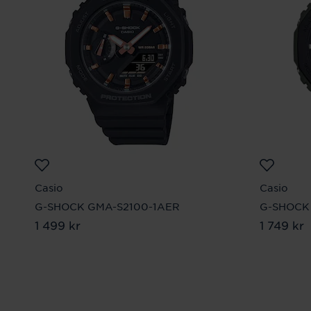
Casio
Casio
G-SHOCK GMA-S2100-1AER
G-SHOCK 
Pris
1 499 kr
:
1 499 kr
Pris
1 749 kr
:
1 74