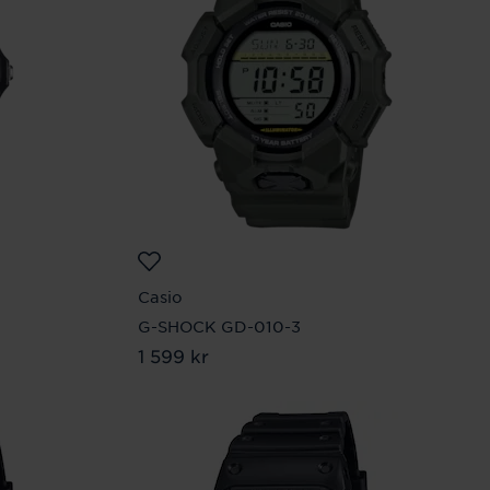
Casio
G-SHOCK GD-010-3
Pris
1 599 kr
:
1 599 kr