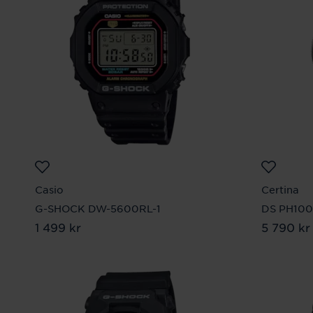
Casio
Certina
G-SHOCK DW-5600RL-1
DS PH100
Pris
1 499 kr
:
1 499 kr
Pris
5 790 kr
:
5 7