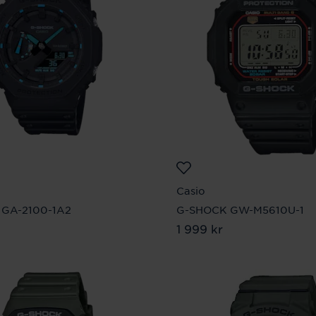
Casio
GA-2100-1A2
G-SHOCK GW-M5610U-1
9 kr
Pris
1 999 kr
:
1 999 kr