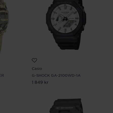
Casio
ER
G-SHOCK GA-2100WD-1A
Pris
1 849 kr
:
1 849 kr