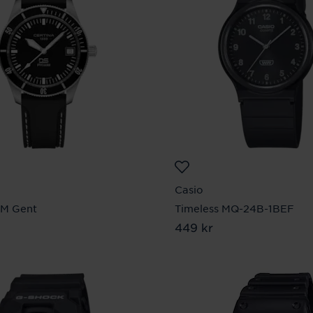
Casio
M Gent
Timeless MQ-24B-1BEF
90 kr
Pris
449 kr
:
449 kr