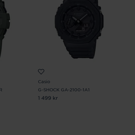
Casio
R
G-SHOCK GA-2100-1A1
Pris
1 499 kr
:
1 499 kr