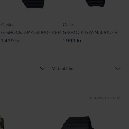
Casio
Casio
Ca
G-SHOCK GMA-S2100-1AER
G-SHOCK GW-M5610U-1B
G
1 499 kr
1 999 kr
1 
Vattentäthet
28 PRODUKTER