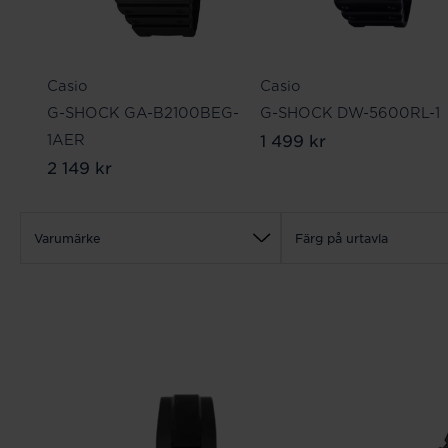
Casio
Casio
G-SHOCK GA-B2100BEG-
G-SHOCK DW-5600RL-1
1 499 kr
1AER
2 149 kr
Varumärke
Färg på urtavla