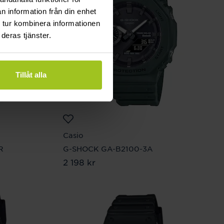
n information från din enhet
 tur kombinera informationen
deras tjänster.
Tillåt alla
Casio
R
G-SHOCK GA-B2100-3A
Pris
2 198 kr
:
2 198 kr