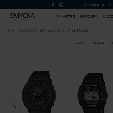
VI KÖPER DITT G
NYHETER
SMYCKEN
KLO
HEM
KLOCKOR
HERRKLOCKOR
SPORTBAND
GULD
SILVER