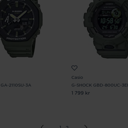
Casio
GA-2110SU-3A
G-SHOCK GBD-800UC-3E
9 kr
Pris
1 799 kr
:
1 799 kr
1
2