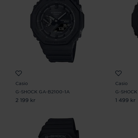
Casio
Casio
G-SHOCK GA-B2100-1A
G-SHOCK 
Pris
2 199 kr
:
2 199 kr
Pris
1 499 kr
:
1 49