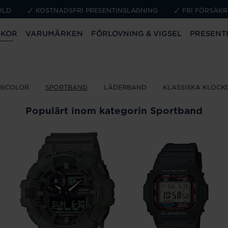
ULD
KOSTNADSFRI PRESENTINSLAGNING
FRI FÖRSÄKR
CKOR
VARUMÄRKEN
FÖRLOVNING & VIGSEL
PRESENT
BICOLOR
SPORTBAND
LÄDERBAND
KLASSISKA KLOCK
Populärt inom kategorin Sportband