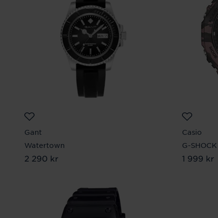
Gant
Casio
Watertown
G-SHOCK
Pris
2 290 kr
:
2 290 kr
Pris
1 999 kr
:
1 99