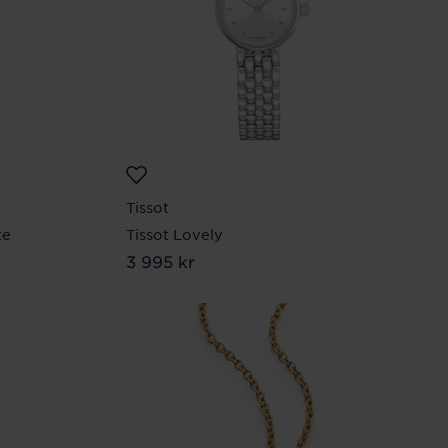
Tissot
te
Tissot Lovely
Pris
3 995 kr
:
3 995 kr