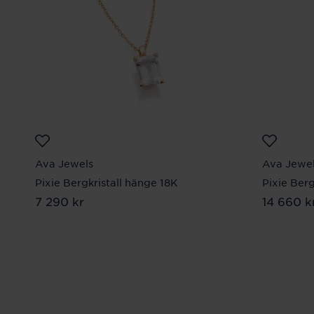
Ava Jewels
Ava Jewe
Pixie Bergkristall hänge 18K
Pixie Berg
Pris
7 290 kr
:
7 290 kr
Pris
14 660 k
:
14 