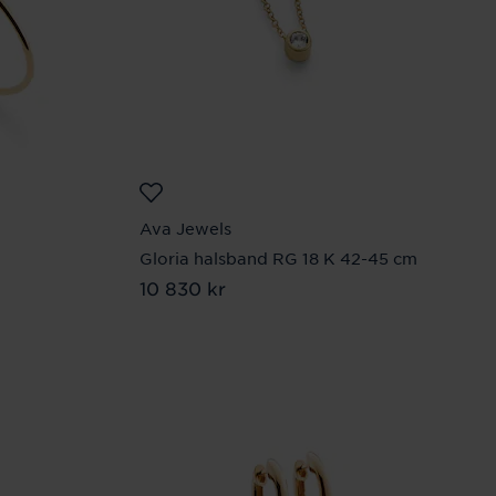
Ava Jewels
Gloria halsband RG 18 K 42-45 cm
Pris
10 830 kr
:
10 830 kr