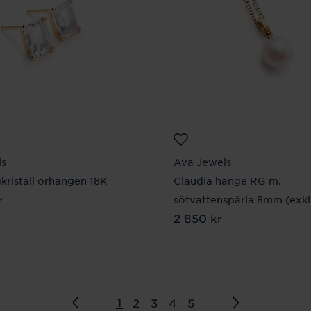
ls
Ava Jewels
kristall örhängen 18K
Claudia hänge RG m.
r
660 kr
sötvattenspärla 8mm (exkl.
Pris
2 850 kr
:
2 850 kr
1
2
3
4
5