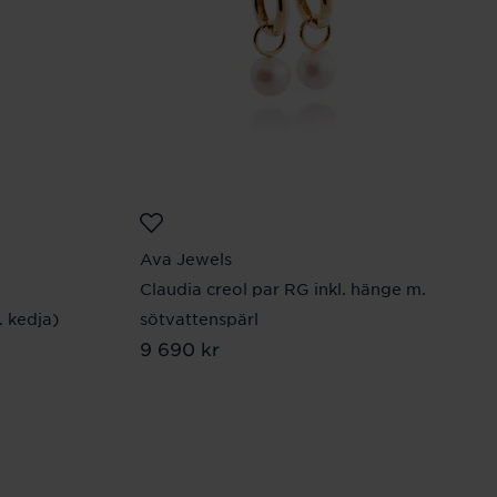
Ava Jewels
Claudia creol par RG inkl. hänge m.
 kedja)
sötvattenspärl
Pris
9 690 kr
:
9 690 kr