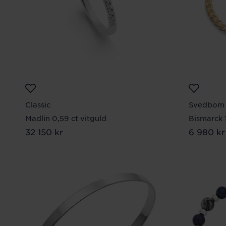
Classic
Svedbom 
Madlin 0,59 ct vitguld
Bismarck 
Pris
32 150 kr
:
32 150 kr
Pris
6 980 kr
:
6 9