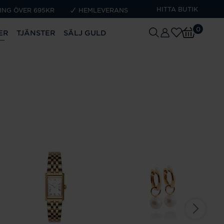
HITTA BUTIK
ING ÖVER 695KR
HEMLEVERANS
0
ER
TJÄNSTER
SÄLJ GULD