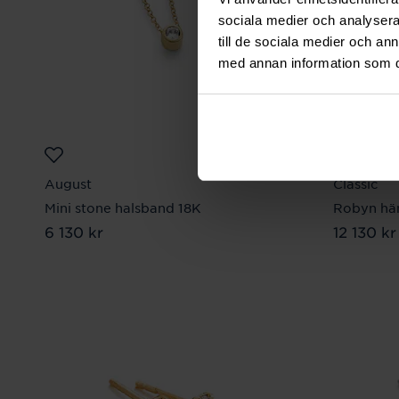
sociala medier och analysera 
till de sociala medier och a
med annan information som du 
August
Classic
Mini stone halsband 18K
Robyn hän
Pris
6 130 kr
:
6 130 kr
Pris
12 130 kr
:
12 1