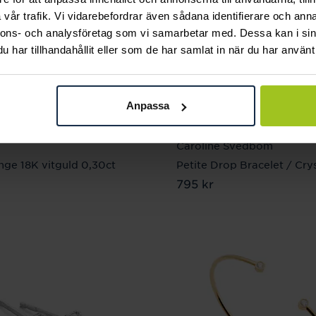
vår trafik. Vi vidarebefordrar även sådana identifierare och anna
nnons- och analysföretag som vi samarbetar med. Dessa kan i sin
har tillhandahållit eller som de har samlat in när du har använt 
Anpassa
Caroline Svedbom
ge 18K vitguld 0,30ct
Petite Drop Bracelet / Crys
30 kr
Pris
795 kr
:
795 kr