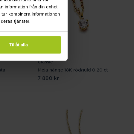
n information från din enhet
 tur kombinera informationen
deras tjänster.
Tillåt alla
Classic
tal
Meja hänge 18K rödguld 0,20 ct
Pris
7 880 kr
:
7 880 kr