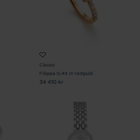
Classic
Filippa 0,49 ct rödguld
Pris
34 410 kr
:
34 410 kr