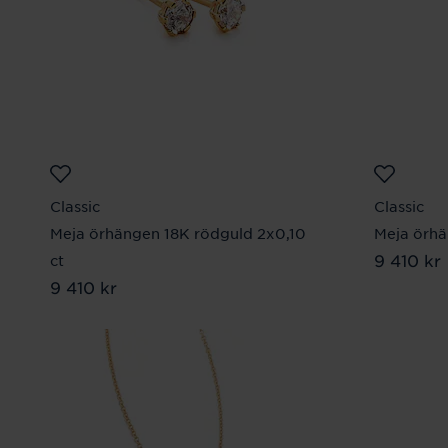
Classic
Classic
Meja örhängen 18K rödguld 2x0,10
Meja örhä
Pris
9 410 kr
:
9 4
ct
Pris
9 410 kr
:
9 410 kr