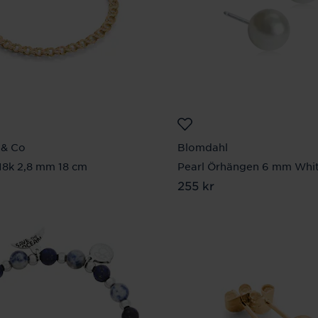
& Co
Blomdahl
18k 2,8 mm 18 cm
Pearl Örhängen 6 mm Whi
80 kr
Pris
255 kr
:
255 kr