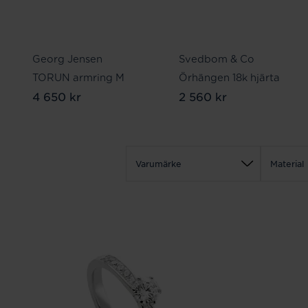
Georg Jensen
Svedbom & Co
TORUN armring M
Örhängen 18k hjärta
4 650 kr
2 560 kr
Varumärke
Material