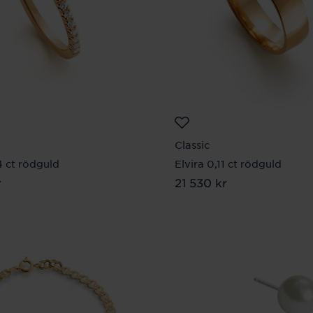
Classic
4 ct rödguld
Elvira 0,11 ct rödguld
r
170 kr
Pris
21 530 kr
:
21 530 kr