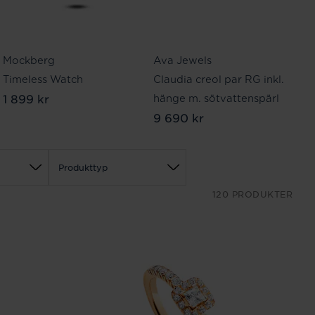
Mockberg
Ava Jewels
S
Timeless Watch
Claudia creol par RG inkl.
Ha
1 899 kr
4
hänge m. sötvattenspärl
9 690 kr
Produkttyp
120 PRODUKTER