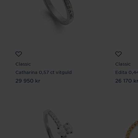
Classic
Classic
Catharina 0,57 ct vitguld
Edita 0,4
Pris
29 950 kr
:
29 950 kr
Pris
26 170 k
:
26 