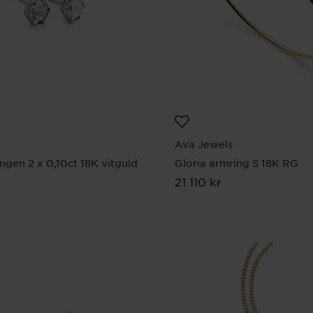
Ava Jewels
ngen 2 x 0,10ct 18K vitguld
Gloria armring S 18K RG
10 kr
Pris
21 110 kr
:
21 110 kr