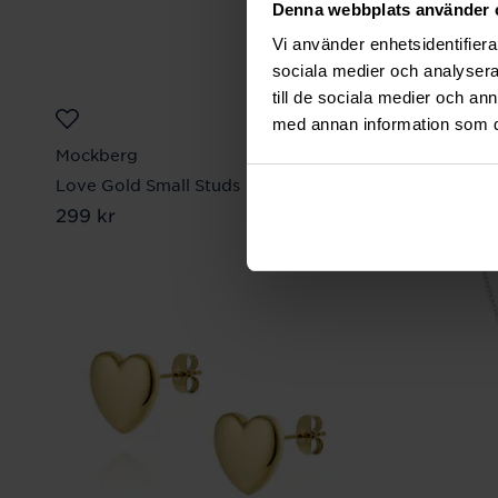
Denna webbplats använder 
Vi använder enhetsidentifierar
sociala medier och analysera 
till de sociala medier och a
med annan information som du 
Mockberg
Mockberg
Love Gold Small Studs
Love Stee
Pris
299 kr
:
299 kr
Pris
399 kr
:
399