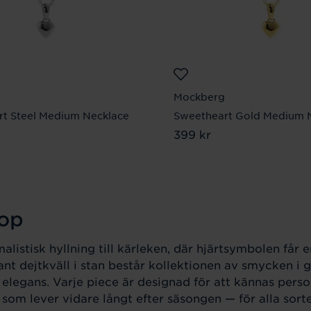
Mockberg
t Steel Medium Necklace
Sweetheart Gold Medium 
 kr
Pris
399 kr
:
399 kr
rop
listisk hyllning till kärleken, där hjärtsymbolen får 
ant dejtkväll i stan består kollektionen av smycken i g
 elegans. Varje piece är designad för att kännas perso
som lever vidare långt efter säsongen — för alla sorte