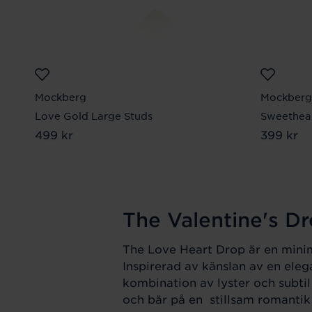
Mockberg
Mockberg
Love Gold Large Studs
Sweethear
Pris
499 kr
:
499 kr
Pris
399 kr
:
399
The Valentine's D
The Love Heart Drop är en minima
Inspirerad av känslan av en eleg
kombination av lyster och subtil
och bär på en stillsam romantik 