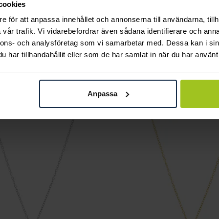
cookies
e för att anpassa innehållet och annonserna till användarna, tillh
vår trafik. Vi vidarebefordrar även sådana identifierare och anna
nnons- och analysföretag som vi samarbetar med. Dessa kan i sin
har tillhandahållit eller som de har samlat in när du har använt 
Mockberg
l Medium Studs
Love Gold Medium Studs
 kr
Anpassa
Pris
399 kr
:
399 kr