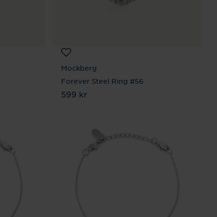
Mockberg
Forever Steel Ring #56
Pris
599 kr
:
599 kr