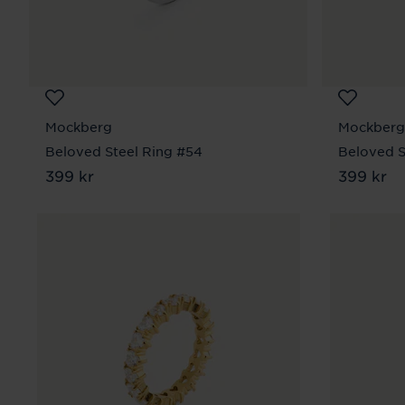
Mockberg
Mockberg
Beloved Steel Ring #54
Beloved S
Pris
399 kr
:
399 kr
Pris
399 kr
:
399