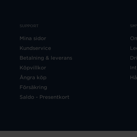
SUPPORT
SM
Mina sidor
Om
Kundservice
Le
Betalning & leverans
Dr
Köpvillkor
In
Ångra köp
Hå
Försäkring
Saldo - Presentkort