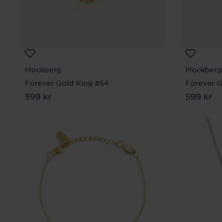
Mockberg
Mockberg
Forever Gold Ring #54
Forever G
Pris
599 kr
:
599 kr
Pris
599 kr
:
599