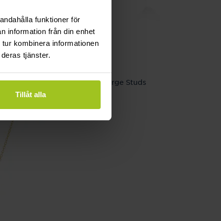
andahålla funktioner för
n information från din enhet
 tur kombinera informationen
deras tjänster.
Mockberg
Love Steel Large Studs
Tillåt alla
Pris
499 kr
:
499 kr