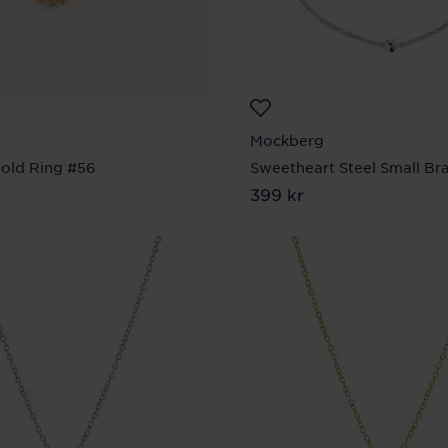
Mockberg
old Ring #56
Sweetheart Steel Small Bra
 kr
Pris
399 kr
:
399 kr