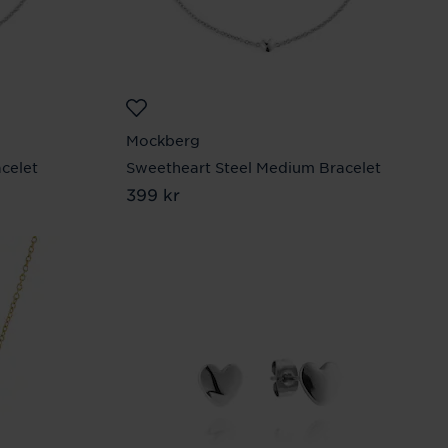
Mockberg
celet
Sweetheart Steel Medium Bracelet
Pris
399 kr
:
399 kr