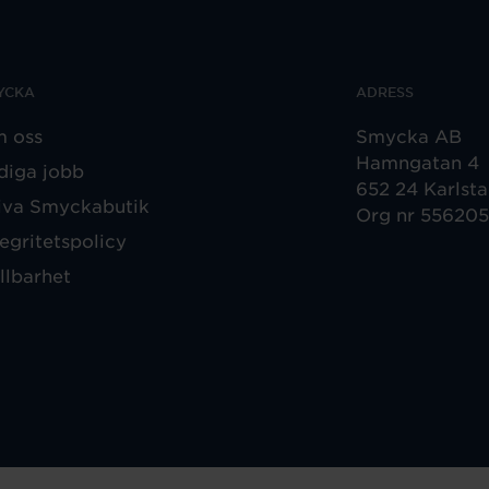
YCKA
ADRESS
 oss
Smycka AB
Hamngatan 4
diga jobb
652 24 Karlst
iva Smyckabutik
Org nr 55620
tegritetspolicy
llbarhet