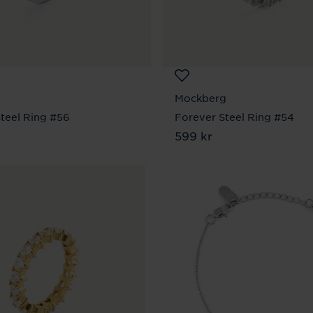
Mockberg
teel Ring #56
Forever Steel Ring #54
 kr
Pris
599 kr
:
599 kr