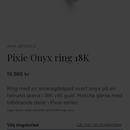
AVA JEWELS
Pixie Onyx ring 18K
Pris
15 360 kr
:
15 360 kr
Ring med en smaragdslipad svart onyx på en
helrund skena i 18K vitt guld. Matcha gärna med
tillhörande delar i Pixie-serien.
Ingen bytes- eller returrätt på beställningsvaror.
Läs mer om ringstorlekar
Välj ringstorlek