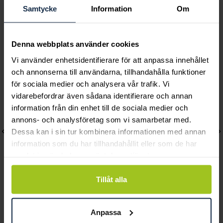
Samtycke
Information
Om
Andra köpte också
Denna webbplats använder cookies
Vi använder enhetsidentifierare för att anpassa innehållet
och annonserna till användarna, tillhandahålla funktioner
för sociala medier och analysera vår trafik. Vi
vidarebefordrar även sådana identifierare och annan
information från din enhet till de sociala medier och
annons- och analysföretag som vi samarbetar med.
Dessa kan i sin tur kombinera informationen med annan
information som du har tillhandahållit eller som de har
samlat in när du har använt deras tjänster.
Tillåt alla
Ava Jewels
Classic
Pixie Blå Topas påhänge
Sigrid 0,09 ct
Anpassa