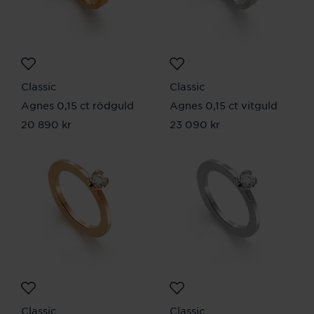
Classic
Classic
Agnes 0,15 ct rödguld
Agnes 0,15 ct vitguld
Pris
20 890 kr
:
20 890 kr
Pris
23 090 kr
:
23 090 kr
Classic
Classic