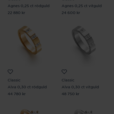
Agnes 0,25 ct rödguld
Agnes 0,25 ct vitguld
Pris
22 880 kr
:
22 880 kr
Pris
24 600 kr
:
24 600 kr
Classic
Classic
Alva 0,30 ct rödguld
Alva 0,30 ct vitguld
Pris
44 780 kr
:
44 780 kr
Pris
48 750 kr
:
48 750 kr