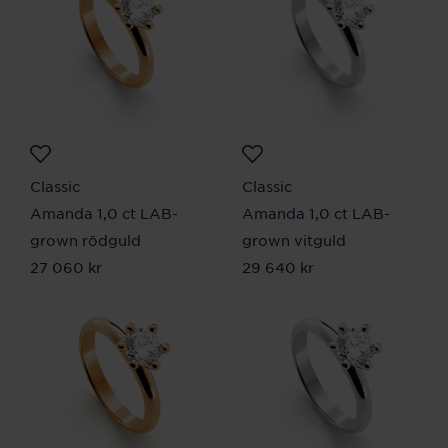
Classic
Classic
Amanda 1,0 ct LAB-
Amanda 1,0 ct LAB-
grown rödguld
grown vitguld
Pris
27 060 kr
:
27 060 kr
Pris
29 640 kr
:
29 640 kr