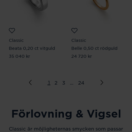
Classic
Classic
Beata 0,20 ct vitguld
Belle 0,50 ct rödguld
Pris
35 040 kr
:
35 040 kr
Pris
24 720 kr
:
24 720 kr
1
2
3
...
24
Förlovning & Vigsel
Classic är möjligheternas smycken som passar