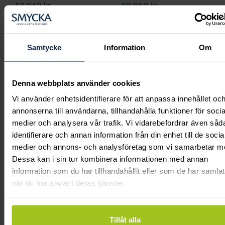
Pris
57 940 kr
:
57 940 kr
Pris
59 960 kr
:
59 960 kr
Samtycke
Information
Om
Denna webbplats använder cookies
Vi använder enhetsidentifierare för att anpassa innehållet oc
annonserna till användarna, tillhandahålla funktioner för socia
medier och analysera vår trafik. Vi vidarebefordrar även såd
identifierare och annan information från din enhet till de socia
Classic
Classic
medier och annons- och analysföretag som vi samarbetar m
Amelie 0,09 ct rödguld
Amelie 0,09 ct vitguld
Dessa kan i sin tur kombinera informationen med annan
Pris
13 800 kr
:
13 800 kr
Pris
15 070 kr
:
15 070 kr
information som du har tillhandahållit eller som de har samlat
när du har använt deras tjänster.
Tillåt alla