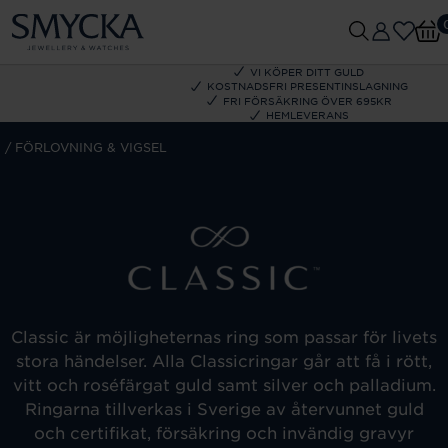
VI KÖPER DITT GULD
KOSTNADSFRI PRESENTINSLAGNING
FRI FÖRSÄKRING ÖVER 695KR
HEMLEVERANS
M
FÖRLOVNING & VIGSEL
Classic är möjligheternas ring som passar för livets
stora händelser. Alla Classicringar går att få i rött,
vitt och roséfärgat guld samt silver och palladium.
Ringarna tillverkas i Sverige av återvunnet guld
och certifikat, försäkring och invändig gravyr