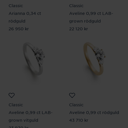
Classic
Classic
Arianna 0,34 ct
Aveline 0,99 ct LAB-
rödguld
grown rödguld
Pris
26 950 kr
:
26 950 kr
Pris
22 120 kr
:
22 120 kr
Classic
Classic
Aveline 0,99 ct LAB-
Aveline 0,99 ct rödguld
grown vitguld
Pris
43 710 kr
:
43 710 kr
Pris
23 970 kr
:
23 970 kr