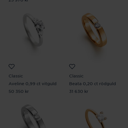
Classic
Classic
Aveline 0,99 ct vitguld
Beata 0,20 ct rödguld
Pris
50 350 kr
:
50 350 kr
Pris
31 630 kr
:
31 630 kr