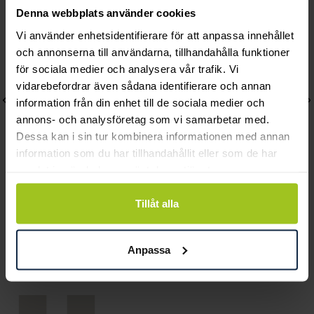
Denna webbplats använder cookies
Vi använder enhetsidentifierare för att anpassa innehållet
och annonserna till användarna, tillhandahålla funktioner
för sociala medier och analysera vår trafik. Vi
vidarebefordrar även sådana identifierare och annan
information från din enhet till de sociala medier och
annons- och analysföretag som vi samarbetar med.
Dessa kan i sin tur kombinera informationen med annan
information som du har tillhandahållit eller som de har
samlat in när du har använt deras tjänster.
Lily and Rose
Mockberg
Tillåt alla
Emily pearl bracelet -
Timeless Petite Watch
Ivory
Pris
1 999 kr
:
1 999 kr
Anpassa
Pris
349 kr
:
349 kr