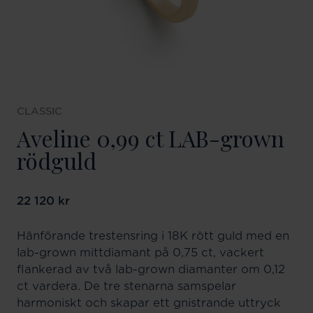
CLASSIC
Aveline 0,99 ct LAB-grown
rödguld
Pris
22 120 kr
:
22 120 kr
Hänförande trestensring i 18K rött guld med en
lab-grown mittdiamant på 0,75 ct, vackert
flankerad av två lab-grown diamanter om 0,12
ct vardera. De tre stenarna samspelar
harmoniskt och skapar ett gnistrande uttryck