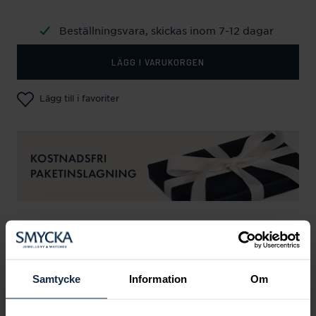
Beställningsvara, skickas inom 7-12 dagar
LÄGG I VARUKORGEN
Lägg till i favoriter
SPECIFIKATIONER
Samtycke
Information
Om
Andra köpte också