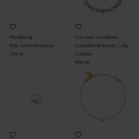
Mockberg
Caroline Svedbom
Ellie Gold Necklace
Calanthe Bracelet / Sky
Pris
799 kr
:
799 kr
Combo
Pris
995 kr
:
995 kr