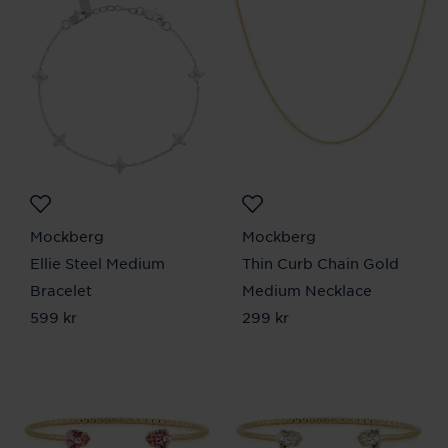
Mockberg
Mockberg
Ellie Steel Medium
Thin Curb Chain Gold
Bracelet
Medium Necklace
Pris
599 kr
:
599 kr
Pris
299 kr
:
299 kr