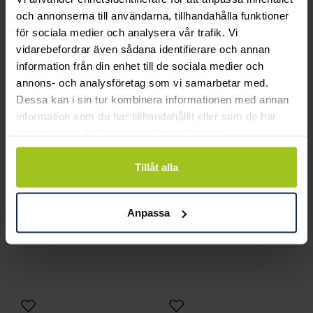
och annonserna till användarna, tillhandahålla funktioner
för sociala medier och analysera vår trafik. Vi
vidarebefordrar även sådana identifierare och annan
information från din enhet till de sociala medier och
annons- och analysföretag som vi samarbetar med.
Connoisseurs
Lily and Rose
Dessa kan i sin tur kombinera informationen med annan
Jewellery Wipe Single
Emily pearl bracelet -
information som du har tillhandahållit eller som de har
Pris
30 kr
:
30 kr
Ivory
samlat in när du har använt deras tjänster.
Pris
349 kr
:
349 kr
Tillåt alla
Anpassa