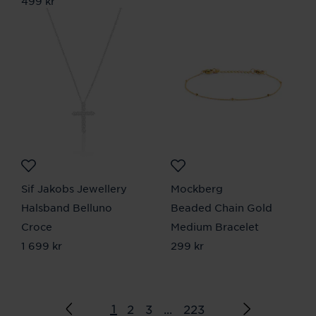
Pris
499 kr
:
499 kr
Sif Jakobs Jewellery
Mockberg
Halsband Belluno
Beaded Chain Gold
Croce
Medium Bracelet
Pris
1 699 kr
:
1 699 kr
Pris
299 kr
:
299 kr
1
2
3
...
223