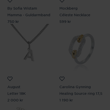
By Sofia Wistam
Mockberg
Mamma - Guldarmband
Céleste Necklace
Pris
750 kr
:
750 kr
Pris
599 kr
:
599 kr
August
Carolina Gynning
Letter 18K
Healing Source ring 17,5
Pris
2 000 kr
:
2 000 kr
Pris
1 190 kr
:
1 190 kr