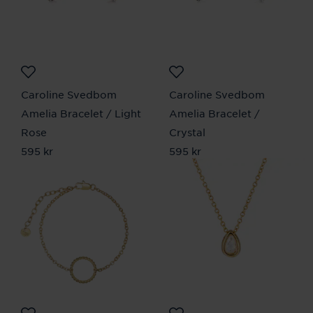
Caroline Svedbom
Caroline Svedbom
Amelia Bracelet / Light
Amelia Bracelet /
Rose
Crystal
Pris
595 kr
:
595 kr
Pris
595 kr
:
595 kr