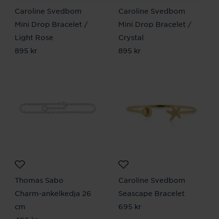
Caroline Svedbom
Caroline Svedbom
Mini Drop Bracelet /
Mini Drop Bracelet /
Light Rose
Crystal
Pris
895 kr
:
895 kr
Pris
895 kr
:
895 kr
Thomas Sabo
Caroline Svedbom
Charm-ankelkedja 26
Seascape Bracelet
cm
Pris
695 kr
:
695 kr