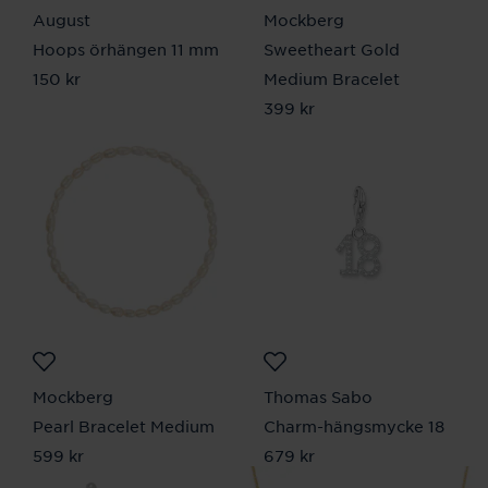
August
Mockberg
Hoops örhängen 11 mm
Sweetheart Gold
Pris
150 kr
:
150 kr
Medium Bracelet
Pris
399 kr
:
399 kr
Mockberg
Thomas Sabo
Pearl Bracelet Medium
Charm-hängsmycke 18
Pris
599 kr
:
599 kr
Pris
679 kr
:
679 kr