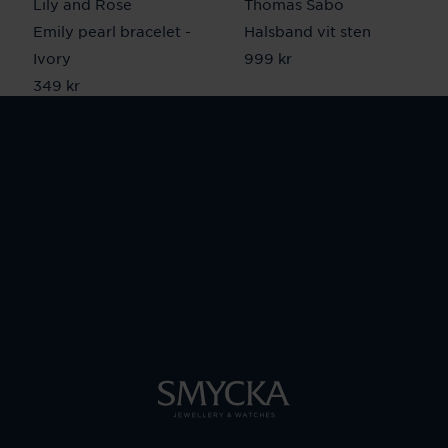
Lily and Rose
Thomas Sabo
Emily pearl bracelet -
Halsband vit sten
Ivory
Pris
999 kr
:
999 kr
Pris
349 kr
:
349 kr