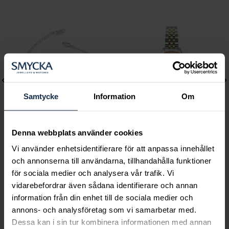
Samtycke
Information
Om
Denna webbplats använder cookies
Lily and Rose
Mockberg
Vi använder enhetsidentifierare för att anpassa innehållet
och annonserna till användarna, tillhandahålla funktioner
Emily pearl bracelet -
Royal Watch 28 mm
för sociala medier och analysera vår trafik. Vi
Ivory
Pris
2 399 kr
:
2 399 kr
vidarebefordrar även sådana identifierare och annan
Pris
349 kr
:
349 kr
information från din enhet till de sociala medier och
annons- och analysföretag som vi samarbetar med.
Dessa kan i sin tur kombinera informationen med annan