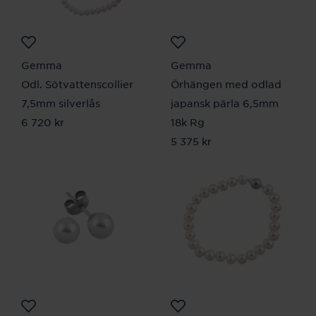
Gemma
Gemma
Odl. Sötvattenscollier
Örhängen med odlad
7,5mm silverlås
japansk pärla 6,5mm
Pris
6 720 kr
:
6 720 kr
18k Rg
Pris
5 375 kr
:
5 375 kr