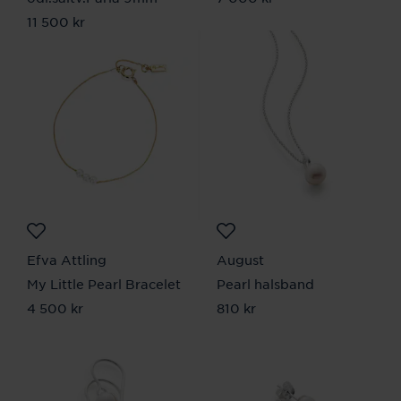
Pris
11 500 kr
:
11 500 kr
Efva Attling
August
My Little Pearl Bracelet
Pearl halsband
Pris
4 500 kr
:
4 500 kr
Pris
810 kr
:
810 kr