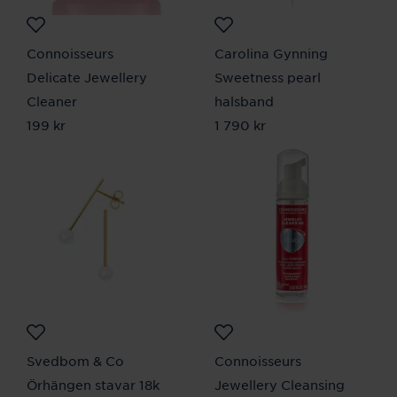
Connoisseurs
Carolina Gynning
Delicate Jewellery
Sweetness pearl
Cleaner
halsband
Pris
199 kr
:
199 kr
Pris
1 790 kr
:
1 790 kr
Svedbom & Co
Connoisseurs
Örhängen stavar 18k
Jewellery Cleansing