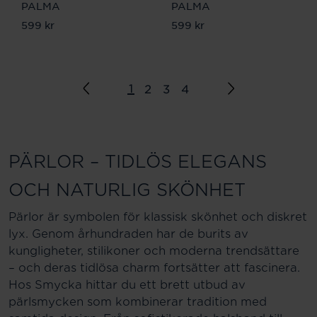
PALMA
PALMA
Pris
599 kr
:
599 kr
Pris
599 kr
:
599 kr
1
2
3
4
PÄRLOR – TIDLÖS ELEGANS
OCH NATURLIG SKÖNHET
Pärlor är symbolen för klassisk skönhet och diskret
lyx. Genom århundraden har de burits av
kungligheter, stilikoner och moderna trendsättare
– och deras tidlösa charm fortsätter att fascinera.
Hos Smycka hittar du ett brett utbud av
pärlsmycken som kombinerar tradition med