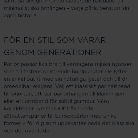
samtida design. Från sofistikerade halsband till
minimalistiska örhängen – varje pärla berättar sin
egen historia.
FÖR EN STIL SOM VARAR
GENOM GENERATIONER
Pärlor passar lika bra till vardagens mjuka nyanser
som till festens gnistrande höjdpunkter. De lyfter
en enkel outfit med sin naturliga lyster och tillför
omedelbar elegans. Välj ett klassiskt pärlhalsband
till skjortan, ett par pärlörhängen till klänningen
eller ett armband för subtil glamour. Våra
kollektioner rymmer allt från runda
sötvattenspärlor till barockpärlor med unika
former – för dig som uppskattar både det klassiska
och det oväntade.