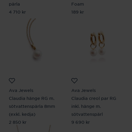
pärla
Foam
Pris
4 710 kr
:
4 710 kr
Pris
189 kr
:
189 kr
Ava Jewels
Ava Jewels
Claudia hänge RG m.
Claudia creol par RG
sötvattenspärla 8mm
inkl. hänge m.
(exkl. kedja)
sötvattenspärl
Pris
2 850 kr
:
2 850 kr
Pris
9 690 kr
:
9 690 kr