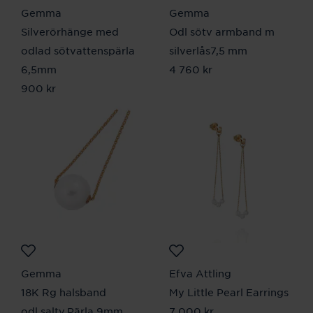
Gemma
Gemma
Silverörhänge med
Odl sötv armband m
odlad sötvattenspärla
silverlås7,5 mm
6,5mm
Pris
4 760 kr
:
4 760 kr
Pris
900 kr
:
900 kr
Gemma
Efva Attling
18K Rg halsband
My Little Pearl Earrings
odl.saltv.Pärla 9mm
Pris
7 000 kr
:
7 000 kr