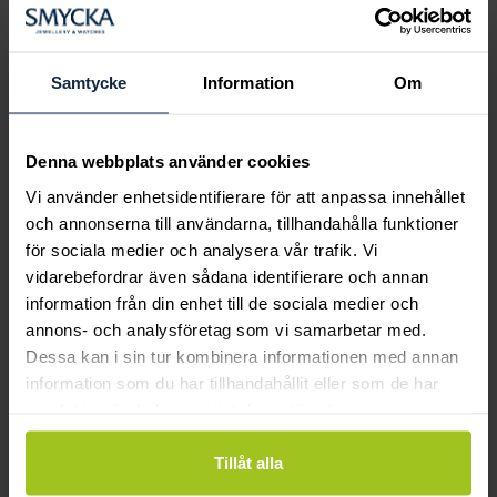
Samtycke
Information
Om
Caroline Svedbom
Ava Jewels
Denna webbplats använder cookies
Natti Ring / Pearl
Claudia hänge VG m.
Vi använder enhetsidentifierare för att anpassa innehållet
Pris
395 kr
:
395 kr
sötvattenspärla 8mm
och annonserna till användarna, tillhandahålla funktioner
(exkl. kedja)
för sociala medier och analysera vår trafik. Vi
Pris
2 850 kr
:
2 850 kr
vidarebefordrar även sådana identifierare och annan
information från din enhet till de sociala medier och
annons- och analysföretag som vi samarbetar med.
Dessa kan i sin tur kombinera informationen med annan
information som du har tillhandahållit eller som de har
samlat in när du har använt deras tjänster.
Tillåt alla