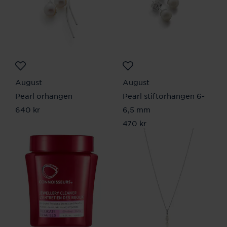
August
August
Pearl örhängen
Pearl stiftörhängen 6-
Pris
640 kr
:
640 kr
6,5 mm
Pris
470 kr
:
470 kr