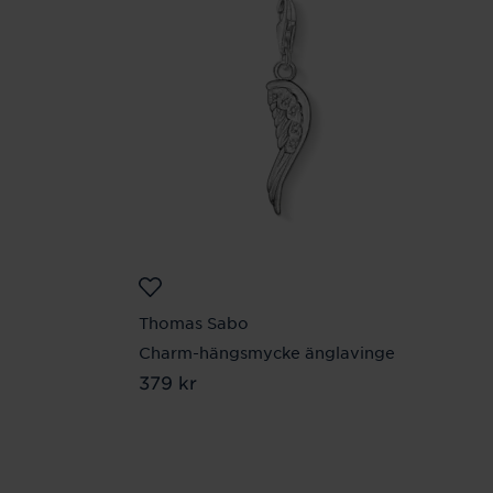
Thomas Sabo
Charm-hängsmycke änglavinge
Pris
379 kr
:
379 kr