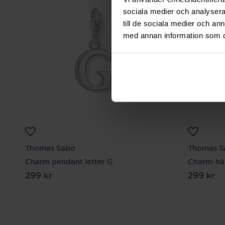
sociala medier och analysera 
till de sociala medier och a
med annan information som du 
Thomas Sabo
Thomas S
Charm pendant letter G
Charm-hä
Pris
299 kr
:
299 kr
Pris
299 kr
:
299