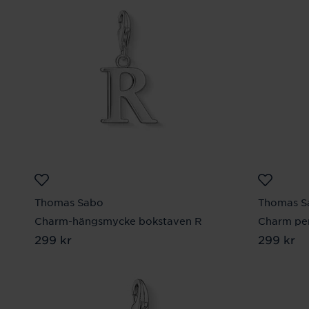
Thomas Sabo
Thomas S
Charm-hängsmycke bokstaven R
Charm pen
Pris
299 kr
:
299 kr
Pris
299 kr
:
299