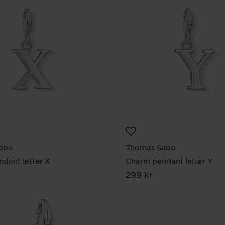
abo
Thomas Sabo
dant letter X
Charm pendant letter Y
 kr
Pris
299 kr
:
299 kr