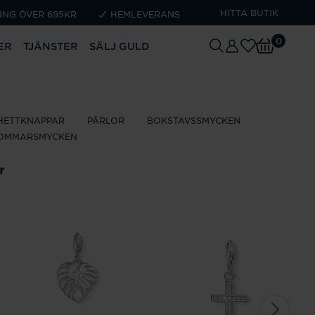
HITTA BUTIK
ING ÖVER 695KR
HEMLEVERANS
0
ER
TJÄNSTER
SÄLJ GULD
HETTKNAPPAR
PÄRLOR
BOKSTAVSSMYCKEN
OMMARSMYCKEN
r