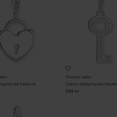
abo
Thomas Sabo
ngsmycke Padlock
Charm-hängsmycke Nycke
 kr
Pris
599 kr
:
599 kr