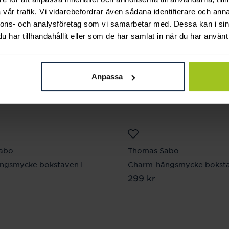
vår trafik. Vi vidarebefordrar även sådana identifierare och anna
nnons- och analysföretag som vi samarbetar med. Dessa kan i sin
har tillhandahållit eller som de har samlat in när du har använt 
Anpassa
abo
Thomas Sabo
ngsmycke bokstaven I
Charm-hängsmycke bokst
 kr
Pris
299 kr
:
299 kr