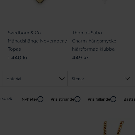
Svedbom & Co
Thomas Sabo
Månadshänge November /
Charm-hängsmycke
Topas
hjärtformad klubba
1 440 kr
449 kr
Material
Stenar
RA PÅ:
Nyheter
Pris
stigande
Pris
fallande
Bästsä