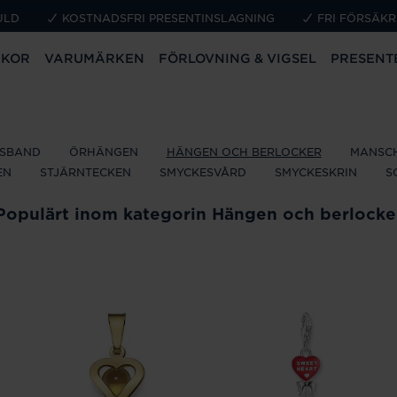
ULD
KOSTNADSFRI PRESENTINSLAGNING
FRI FÖRSÄKR
CKOR
VARUMÄRKEN
FÖRLOVNING & VIGSEL
PRESENT
SBAND
ÖRHÄNGEN
HÄNGEN OCH BERLOCKER
MANSC
EN
STJÄRNTECKEN
SMYCKESVÅRD
SMYCKESKRIN
S
Populärt inom kategorin Hängen och berlocke