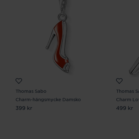
Thomas Sabo
Thomas S
Charm-hängsmycke Damsko
Charm Lo
Pris
399 kr
:
399 kr
Pris
499 kr
:
499