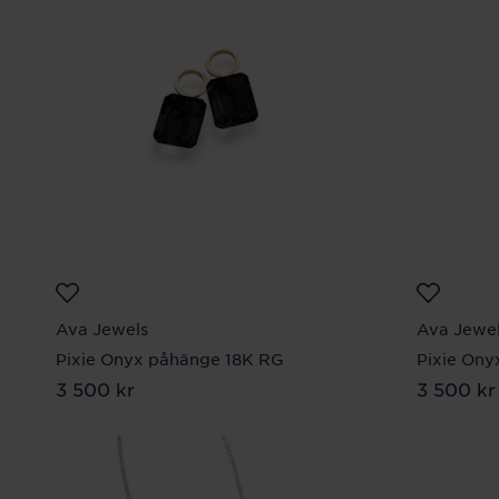
Ava Jewels
Ava Jewe
Pixie Onyx påhänge 18K RG
Pixie Ony
Pris
3 500 kr
:
3 500 kr
Pris
3 500 kr
:
3 5