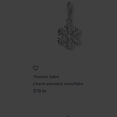
Thomas Sabo
Charm pendant snowflake
Pris
379 kr
:
379 kr