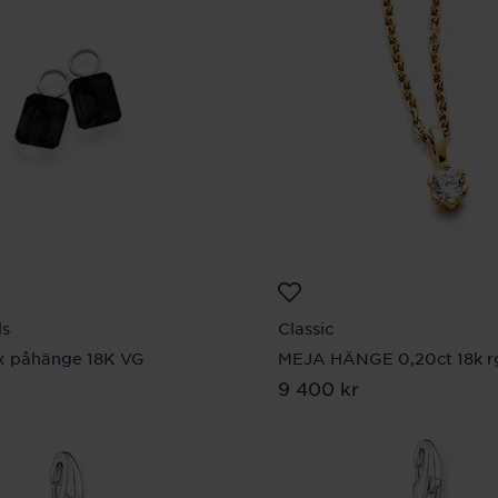
ls
Classic
x påhänge 18K VG
MEJA HÄNGE 0,20ct 18k r
00 kr
Pris
9 400 kr
:
9 400 kr