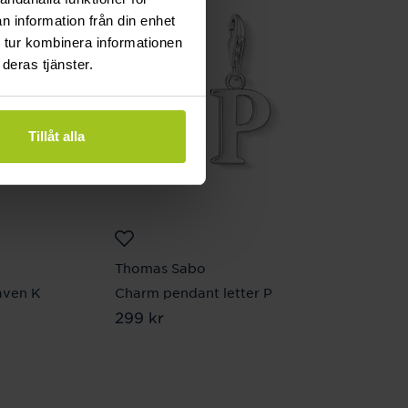
n information från din enhet
 tur kombinera informationen
deras tjänster.
Tillåt alla
Thomas Sabo
aven K
Charm pendant letter P
Pris
299 kr
:
299 kr