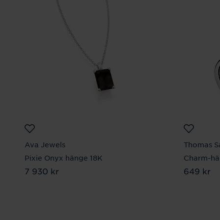
Ava Jewels
Thomas S
Pixie Onyx hänge 18K
Charm-hä
Pris
7 930 kr
:
7 930 kr
Pris
649 kr
:
649