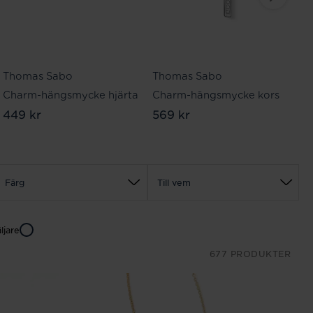
Thomas Sabo
Thomas Sabo
T
Charm-hängsmycke hjärta
Charm-hängsmycke kors
C
449 kr
569 kr
3
Färg
Till vem
ljare
677 PRODUKTER