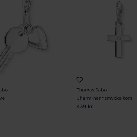
abo
Thomas Sabo
ve
Charm-hängsmycke kors
 kr
Pris
439 kr
:
439 kr