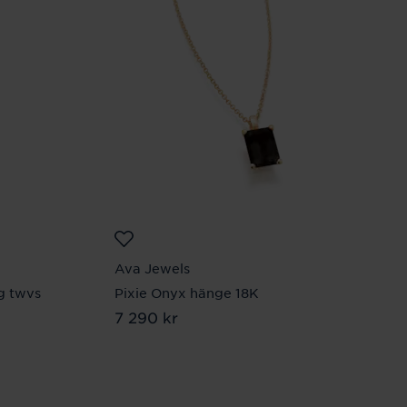
Ava Jewels
g twvs
Pixie Onyx hänge 18K
Pris
7 290 kr
:
7 290 kr