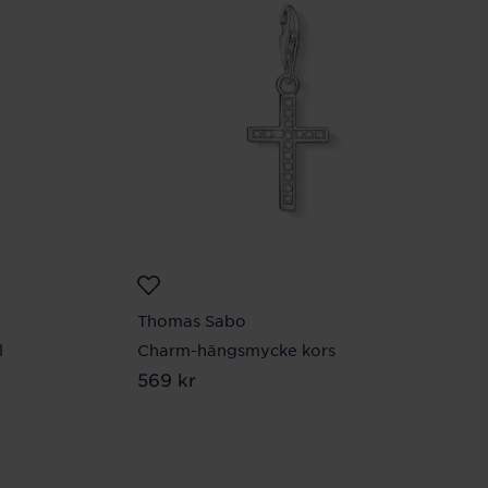
Thomas Sabo
l
Charm-hängsmycke kors
Pris
569 kr
:
569 kr