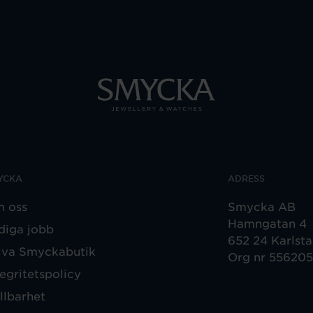
YCKA
ADRESS
 oss
Smycka AB
Hamngatan 4
diga jobb
652 24 Karlst
iva Smyckabutik
Org nr 55620
tegritetspolicy
llbarhet