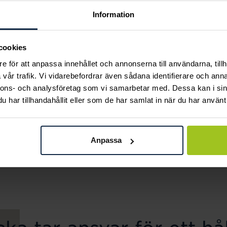
Information
cookies
e för att anpassa innehållet och annonserna till användarna, tillh
vår trafik. Vi vidarebefordrar även sådana identifierare och anna
nnons- och analysföretag som vi samarbetar med. Dessa kan i sin
har tillhandahållit eller som de har samlat in när du har använt 
Thomas Sabo
Thomas Sabo
Charm-armband
Ärtkedja silver 70 cm
Pris
739 kr
:
739 kr
classic 16 cm
Anpassa
Pris
1 149 kr
:
1 149 kr