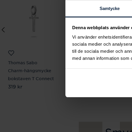
Samtycke
Denna webbplats använder 
Vi använder enhetsidentifierar
sociala medier och analysera 
till de sociala medier och a
med annan information som du 
Thomas Sabo
Thomas Sabo
Charm-hängsmycke
Charm-hängsmycke
bokstaven T Connect
bokstaven E Connect
Pris
319 kr
:
319 kr
Pris
319 kr
:
319 kr