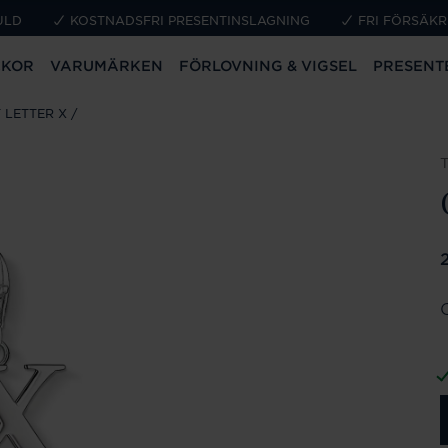
ULD
KOSTNADSFRI PRESENTINSLAGNING
FRI FÖRSÄKR
CKOR
VARUMÄRKEN
FÖRLOVNING & VIGSEL
PRESENT
 LETTER X
P