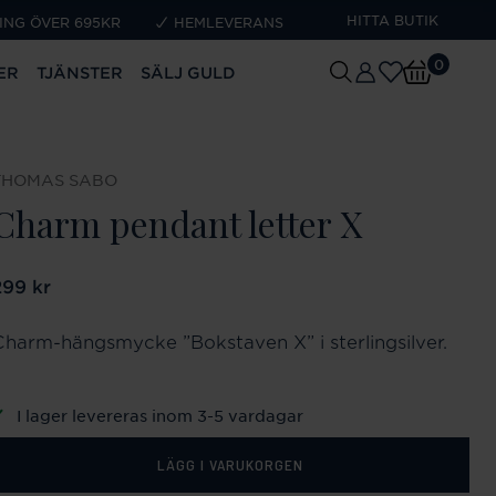
HITTA BUTIK
ING ÖVER 695KR
HEMLEVERANS
0
ER
TJÄNSTER
SÄLJ GULD
THOMAS SABO
Charm pendant letter X
ris
299 kr
:
299 kr
Charm-hängsmycke ”Bokstaven X” i sterlingsilver.
I lager levereras inom 3-5 vardagar
LÄGG I VARUKORGEN