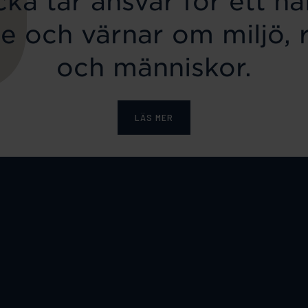
ka tar ansvar för ett hål
e och värnar om miljö, 
och människor.
LÄS MER