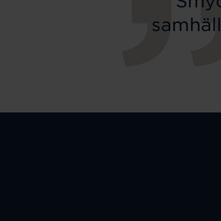
Smyc
samhäll