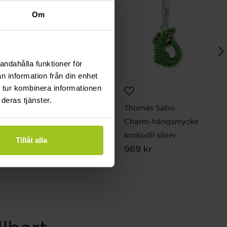
Om
andahålla funktioner för
n information från din enhet
 tur kombinera informationen
deras tjänster.
Thomas Sabo
Thomas Sabo
Charm-armband 17 cm
Charm-hängsmycke
Pris
449 kr
:
449 kr
krokodil silver
Tillåt alla
Pris
969 kr
:
969 kr