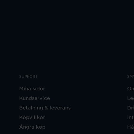
SUPPORT
SM
Mina sidor
Om
Kundservice
Le
Betalning & leverans
Dr
Köpvillkor
In
Ångra köp
Hå