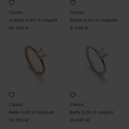
Classic
Classic
Aveline 0,99 ct vitguld
Beata 0,20 ct rödguld
Pris
50 350 kr
:
50 350 kr
Pris
31 630 kr
:
31 630 kr
Classic
Classic
Belle 0,50 ct rödguld
Belle 0,50 ct vitguld
Pris
24 720 kr
:
24 720 kr
Pris
25 840 kr
:
25 840 kr