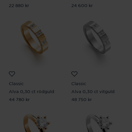
Pris
22 880 kr
:
22 880 kr
Pris
24 600 kr
:
24 600 kr
Classic
Classic
Alva 0,30 ct rödguld
Alva 0,30 ct vitguld
Pris
44 780 kr
:
44 780 kr
Pris
48 750 kr
:
48 750 kr