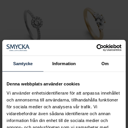
Samtycke
Information
Om
Classic
Classic
Arianna 0,34 ct vitguld
Aveline 0,99 ct LAB-
Denna webbplats använder cookies
Pris
28 080 kr
:
28 080 kr
grown rödguld
Vi använder enhetsidentifierare för att anpassa innehållet
Pris
22 120 kr
:
22 120 kr
och annonserna till användarna, tillhandahålla funktioner
för sociala medier och analysera vår trafik. Vi
vidarebefordrar även sådana identifierare och annan
information från din enhet till de sociala medier och
annons- och analysföretag som vi samarbetar med.