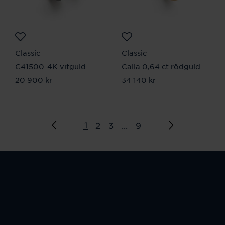
Classic
Classic
C41500-4K vitguld
Calla 0,64 ct rödguld
Pris
20 900 kr
:
20 900 kr
Pris
34 140 kr
:
34 140 kr
1
2
3
...
9