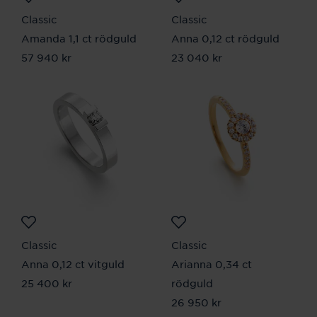
Classic
Classic
Amanda 1,1 ct rödguld
Anna 0,12 ct rödguld
Pris
57 940 kr
:
57 940 kr
Pris
23 040 kr
:
23 040 kr
Classic
Classic
Anna 0,12 ct vitguld
Arianna 0,34 ct
Pris
25 400 kr
:
25 400 kr
rödguld
Pris
26 950 kr
:
26 950 kr