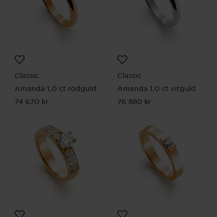
Classic
Classic
Amanda 1,0 ct rödguld
Amanda 1,0 ct vitguld
Pris
74 670 kr
:
74 670 kr
Pris
76 880 kr
:
76 880 kr