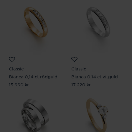
Classic
Classic
Bianca 0,14 ct rödguld
Bianca 0,14 ct vitguld
Pris
15 660 kr
:
15 660 kr
Pris
17 220 kr
:
17 220 kr