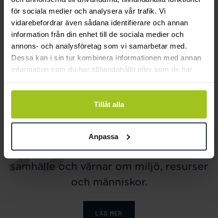
för sociala medier och analysera vår trafik. Vi
vidarebefordrar även sådana identifierare och annan
information från din enhet till de sociala medier och
annons- och analysföretag som vi samarbetar med.
Dessa kan i sin tur kombinera informationen med annan
Lily and Rose
Mockberg
information som du har tillhandahållit eller som de har
Emily pearl bracelet -
Royal Watch 28 mm
samlat in när du har använt deras tjänster.
Ivory
Pris
2 399 kr
:
2 399 kr
Pris
349 kr
:
349 kr
Tillåt alla
Anpassa
Smycka tar ansvar för ett hållbart
samhälle och värnar om miljö, resurser
och människor.
LÄS MER