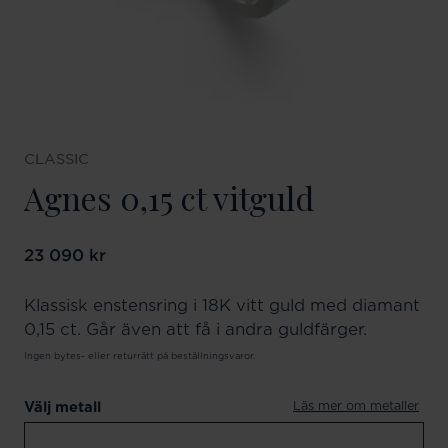
CLASSIC
Agnes 0,15 ct vitguld
Pris
23 090 kr
:
23 090 kr
Klassisk enstensring i 18K vitt guld med diamant
0,15 ct. Går även att få i andra guldfärger.
Ingen bytes- eller returrätt på beställningsvaror.
Läs mer om metaller
Välj metall