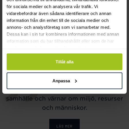
för sociala medier och analysera vår trafik. Vi
vidarebefordrar även sådana identifierare och annan
information från din enhet till de sociala medier och
annons- och analysföretag som vi samarbetar med.
Dessa kan i sin tur kombinera informationen med annan
Caroline Svedbom
Lily and Rose
information som du har tillhandahållit eller som de har
Mini Drop Bracelet /
Emily pearl bracelet -
samlat in när du har använt deras tjänster.
Chrysolite
Ivory
Pris
895 kr
:
895 kr
Pris
349 kr
:
349 kr
Tillåt alla
Anpassa
Smycka tar ansvar för ett hållbart
samhälle och värnar om miljö, resurser
och människor.
LÄS MER