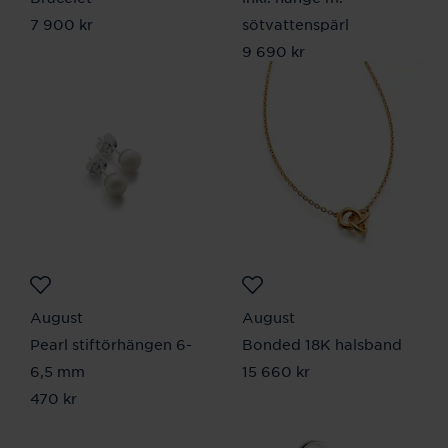
Pris
7 900 kr
:
7 900 kr
sötvattenspärl
Pris
9 690 kr
:
9 690 kr
August
August
Pearl stiftörhängen 6-
Bonded 18K halsband
6,5 mm
Pris
15 660 kr
:
15 660 kr
Pris
470 kr
:
470 kr