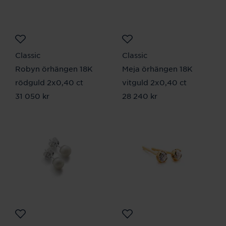
Classic
Classic
Robyn örhängen 18K
Meja örhängen 18K
rödguld 2x0,40 ct
vitguld 2x0,40 ct
Pris
31 050 kr
:
31 050 kr
Pris
28 240 kr
:
28 240 kr