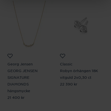
Georg Jensen
Classic
GEORG JENSEN
Robyn örhängen 18K
SIGNATURE
vitguld 2x0,30 ct
DIAMONDS
Pris
22 390 kr
:
22 390 kr
hängsmycke
Pris
21 400 kr
:
21 400 kr