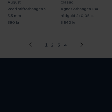
August
Classic
Pearl stiftörhängen 5-
Agnes örhängen 18K
5,5 mm
rödguld 2x0,05 ct
Pris
390 kr
:
390 kr
Pris
5 540 kr
:
5 540 kr
1
2
3
4