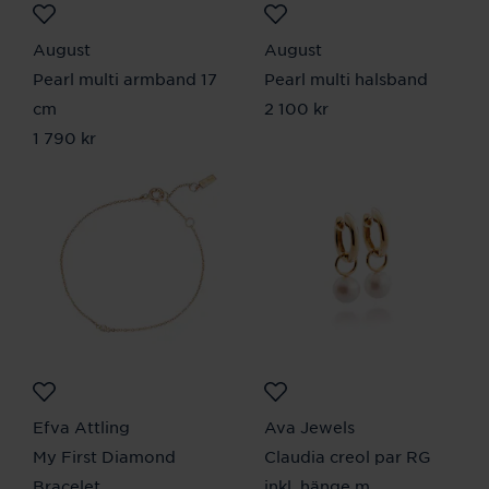
August
August
Pearl multi armband 17
Pearl multi halsband
cm
Pris
2 100 kr
:
2 100 kr
Pris
1 790 kr
:
1 790 kr
Efva Attling
Ava Jewels
My First Diamond
Claudia creol par RG
Bracelet
inkl. hänge m.