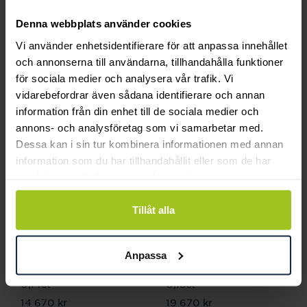
Ava Jewels
Ava Jewels
Denna webbplats använder cookies
Estelle påhänge 18K RG
Estelle Creoler 18K RG
Vi använder enhetsidentifierare för att anpassa innehållet
1,20 ct
0,18ct
och annonserna till användarna, tillhandahålla funktioner
Pris
42 000 kr
:
42 000 kr
Pris
19 440 kr
:
19 440 kr
för sociala medier och analysera vår trafik. Vi
vidarebefordrar även sådana identifierare och annan
information från din enhet till de sociala medier och
annons- och analysföretag som vi samarbetar med.
Dessa kan i sin tur kombinera informationen med annan
information som du har tillhandahållit eller som de har
samlat in när du har använt deras tjänster.
Tillåt alla
Ava Jewels
Ava Jewels
Anpassa
Estelle Creoler 18K VG
Estelle Creoler 18K VG
0,14ct
0,18ct
Pris
14 670 kr
:
14 670 kr
Pris
19 670 kr
:
19 670 kr