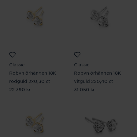
Classic
Classic
Robyn örhängen 18K
Robyn örhängen 18K
rödguld 2x0,30 ct
vitguld 2x0,40 ct
Pris
22 390 kr
:
22 390 kr
Pris
31 050 kr
:
31 050 kr