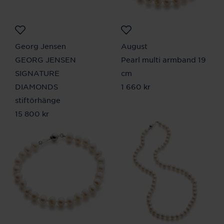
Georg Jensen
August
GEORG JENSEN
Pearl multi armband 19
SIGNATURE
cm
DIAMONDS
Pris
1 660 kr
:
1 660 kr
stiftörhänge
Pris
15 800 kr
:
15 800 kr