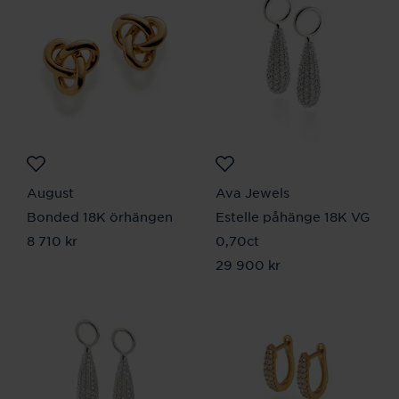
August
Ava Jewels
Bonded 18K örhängen
Estelle påhänge 18K VG
Pris
8 710 kr
:
8 710 kr
0,70ct
Pris
29 900 kr
:
29 900 kr