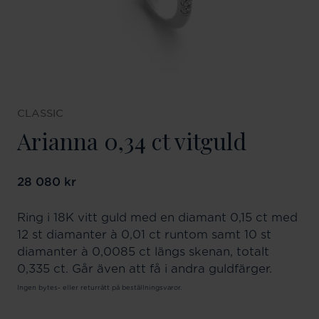
CLASSIC
Arianna 0,34 ct vitguld
Pris
28 080 kr
:
28 080 kr
Ring i 18K vitt guld med en diamant 0,15 ct med
12 st diamanter à 0,01 ct runtom samt 10 st
diamanter à 0,0085 ct längs skenan, totalt
0,335 ct. Går även att få i andra guldfärger.
Ingen bytes- eller returrätt på beställningsvaror.