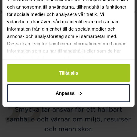
och annonserna till användarna, tillhandahålla funktioner
för sociala medier och analysera vår trafik. Vi
vidarebefordrar även sådana identifierare och annan
information från din enhet till de sociala medier och
annons- och analysföretag som vi samarbetar med.
Dessa kan i sin tur kombinera informationen med annan
information som du har tillhandahållit eller som de har
Lily and Rose
Mockberg
samlat in när du har använt deras tjänster.
Emily pearl bracelet -
Ines Earring
Ivory
Pris
499 kr
:
499 kr
Tillåt alla
Pris
349 kr
:
349 kr
Anpassa
Smycka tar ansvar för ett hållbart
samhälle och värnar om miljö, resurser
och människor.