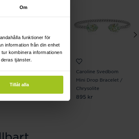
Om
andahålla funktioner för
n information från din enhet
 tur kombinera informationen
deras tjänster.
Sif Jakobs Jewellery
Caroline Svedbom
Halsband Princess
Mini Drop Bracelet /
Tillåt alla
Piccolo
Chrysolite
Pris
949 kr
:
949 kr
Pris
895 kr
:
895 kr
lbart