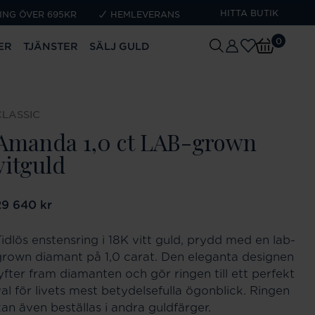
HITTA BUTIK
ING ÖVER 695KR
HEMLEVERANS
0
ER
TJÄNSTER
SÄLJ GULD
CLASSIC
Amanda 1,0 ct LAB-grown
vitguld
ris
29 640 kr
:
29 640 kr
Tidlös enstensring i 18K vitt guld, prydd med en lab-
grown diamant på 1,0 carat. Den eleganta designen
lyfter fram diamanten och gör ringen till ett perfekt
val för livets mest betydelsefulla ögonblick. Ringen
kan även beställas i andra guldfärger.