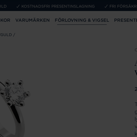
ULD
KOSTNADSFRI PRESENTINSLAGNING
FRI FÖRSÄKR
CKOR
VARUMÄRKEN
FÖRLOVNING & VIGSEL
PRESENT
TGULD
P