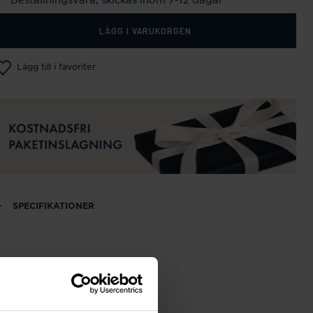
LÄGG I VARUKORGEN
Lägg till i favoriter
SPECIFIKATIONER