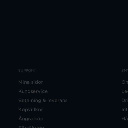
SUPPORT
SM
Mina sidor
Om
Kundservice
Le
Betalning & leverans
Dr
Köpvillkor
In
Ångra köp
Hå
Försäkring