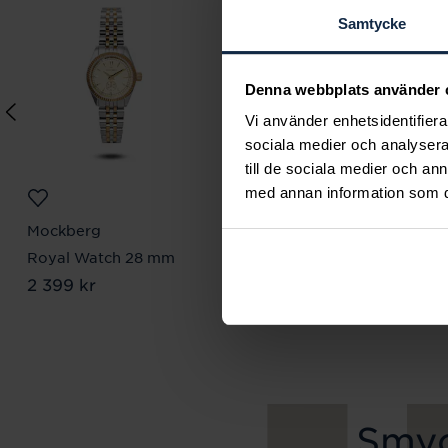
Samtycke
Denna webbplats använder 
Vi använder enhetsidentifierar
sociala medier och analysera 
till de sociala medier och a
med annan information som du 
Mockberg
Lily and Rose
Royal Watch 28 mm
Emily pearl bracelet -
Pris
2 399 kr
:
2 399 kr
Ivory
Pris
349 kr
:
349 kr
Smyc