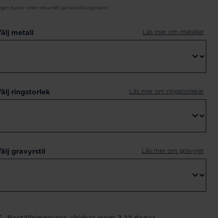
ngen bytes- eller returrätt på beställningsvaror.
Läs mer om metaller
älj metall
Läs mer om ringstorlekar
älj ringstorlek
Läs mer om gravyrer
älj gravyrstil
Beställningsvara, skickas inom 7-12 dagar