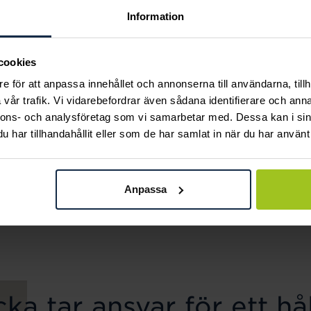
Information
cookies
e för att anpassa innehållet och annonserna till användarna, tillh
vår trafik. Vi vidarebefordrar även sådana identifierare och anna
nnons- och analysföretag som vi samarbetar med. Dessa kan i sin
har tillhandahållit eller som de har samlat in när du har använt 
Svedbom & Co
Mockberg
Halsband 18K Guld
Ellie Gold Necklace
Anpassa
Pris
799 kr
:
799 kr
fjäril
Pris
4 840 kr
:
4 840 kr
ka tar ansvar för ett hål