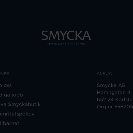
YCKA
ADRESS
 oss
Smycka AB
Hamngatan 4
diga jobb
652 24 Karlst
iva Smyckabutik
Org nr 55620
tegritetspolicy
llbarhet