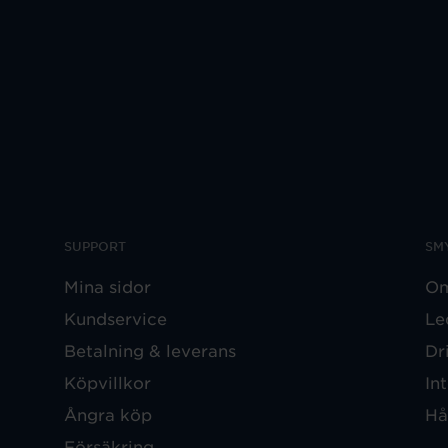
SUPPORT
SM
Mina sidor
Om
Kundservice
Le
Betalning & leverans
Dr
Köpvillkor
In
Ångra köp
Hå
Försäkring