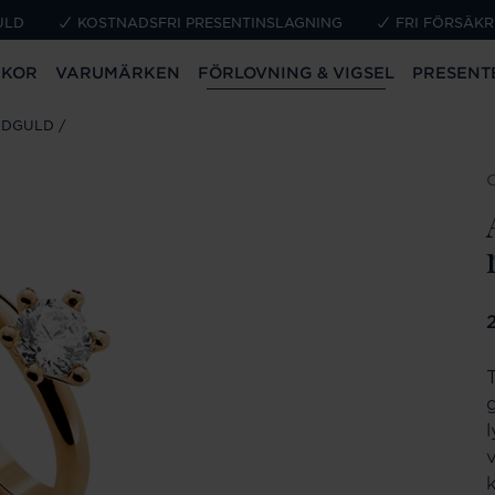
ULD
KOSTNADSFRI PRESENTINSLAGNING
FRI FÖRSÄKR
CKOR
VARUMÄRKEN
FÖRLOVNING & VIGSEL
PRESENT
ÖDGULD
P