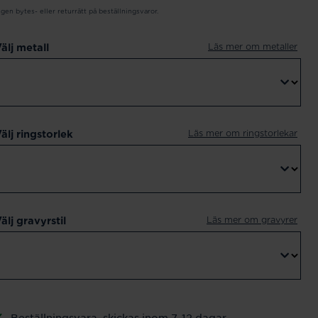
ngen bytes- eller returrätt på beställningsvaror.
Läs mer om metaller
älj metall
Läs mer om ringstorlekar
älj ringstorlek
Läs mer om gravyrer
älj gravyrstil
Beställningsvara, skickas inom 7-12 dagar