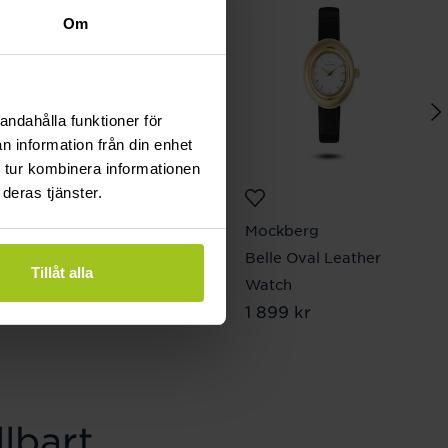
Om
andahålla funktioner för
n information från din enhet
 tur kombinera informationen
deras tjänster.
Mockberg
Mockberg
Ellie Gold Necklace
Belle Oval Leather
Tillåt alla
Pris
799 kr
:
799 kr
Watch
Pris
1 899 kr
:
1 899 kr
lbart