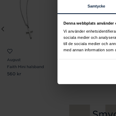
Samtycke
Denna webbplats använder 
Vi använder enhetsidentifierar
sociala medier och analysera 
till de sociala medier och a
med annan information som du 
August
Mockberg
Faith Mini halsband
Royal Watch 28 mm
Pris
560 kr
:
560 kr
Pris
2 399 kr
:
2 399 kr
Smyc