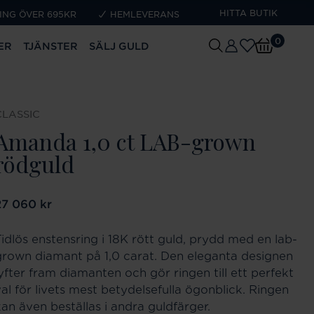
HITTA BUTIK
ING ÖVER 695KR
HEMLEVERANS
0
ER
TJÄNSTER
SÄLJ GULD
CLASSIC
Amanda 1,0 ct LAB-grown
rödguld
ris
27 060 kr
:
27 060 kr
Tidlös enstensring i 18K rött guld, prydd med en lab-
grown diamant på 1,0 carat. Den eleganta designen
lyfter fram diamanten och gör ringen till ett perfekt
val för livets mest betydelsefulla ögonblick. Ringen
kan även beställas i andra guldfärger.