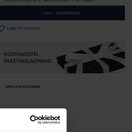
LÄGG I VARUKORGEN
Lägg till i favoriter
SPECIFIKATIONER