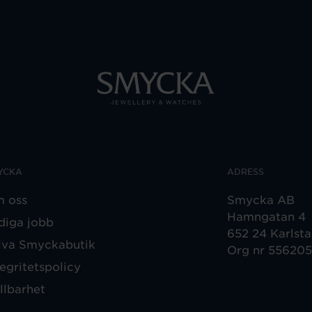
YCKA
ADRESS
 oss
Smycka AB
Hamngatan 4
diga jobb
652 24 Karlst
iva Smyckabutik
Org nr 55620
tegritetspolicy
llbarhet