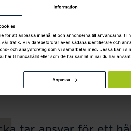
Information
cookies
e för att anpassa innehållet och annonserna till användarna, tillh
vår trafik. Vi vidarebefordrar även sådana identifierare och anna
nnons- och analysföretag som vi samarbetar med. Dessa kan i sin
har tillhandahållit eller som de har samlat in när du har använt 
August
Lily and Rose
Pansarlänk 8 mm 50
Emily pearl bracelet -
Anpassa
cm
Ivory
Pris
6 650 kr
:
6 650 kr
Pris
349 kr
:
349 kr
ka tar ansvar för ett hål