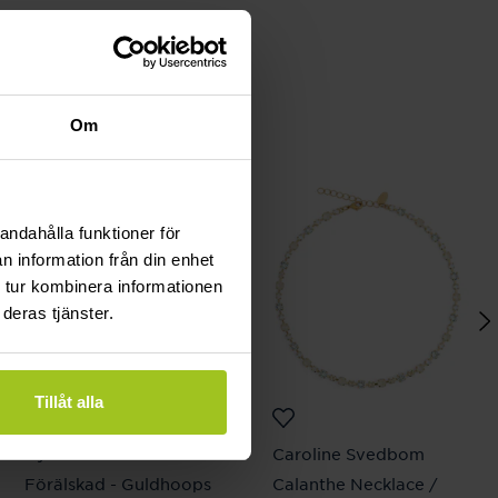
Om
andahålla funktioner för
n information från din enhet
 tur kombinera informationen
deras tjänster.
Tillåt alla
By Sofia Wistam
Caroline Svedbom
Förälskad - Guldhoops
Calanthe Necklace /