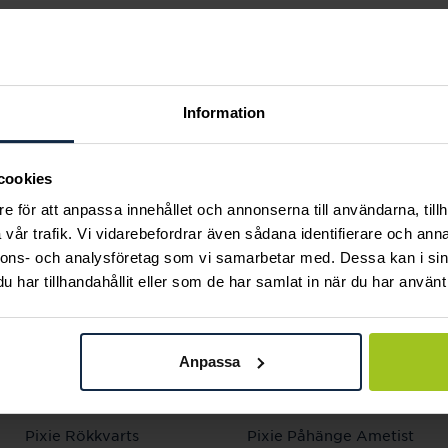
Andra köpte också
Information
cookies
e för att anpassa innehållet och annonserna till användarna, tillh
vår trafik. Vi vidarebefordrar även sådana identifierare och anna
nnons- och analysföretag som vi samarbetar med. Dessa kan i sin
har tillhandahållit eller som de har samlat in när du har använt 
Anpassa
Ava Jewels
Ava Jewels
Pixie Rökkvarts
Pixie Påhänge Ametist