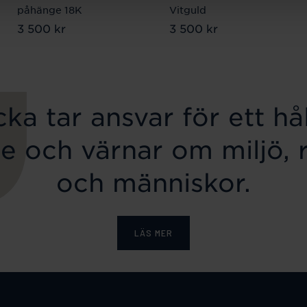
påhänge 18K
Vitguld
Pris
3 500 kr
:
3 500 kr
Pris
3 500 kr
:
3 500 kr
ka tar ansvar för ett hål
e och värnar om miljö, 
och människor.
LÄS MER