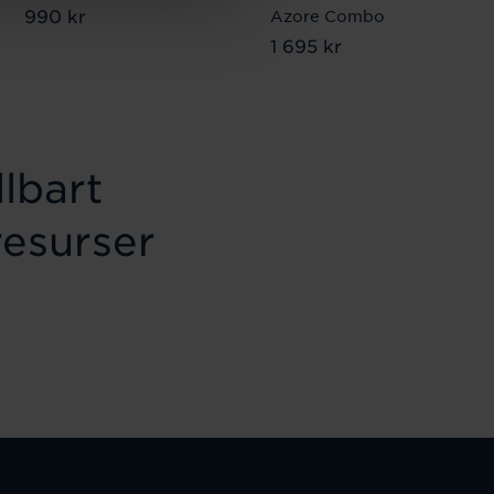
Pris
990 kr
:
990 kr
Azore Combo
Pris
1 695 kr
:
1 695 kr
lbart
resurser