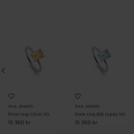
Ava Jewels
Ava Jewels
Pixie ring Citrin VG
Pixie ring Blå topas VG
Pris
15 360 kr
:
15 360 kr
Pris
15 360 kr
:
15 360 kr