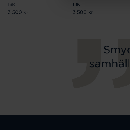
18K
18K
Pris
3 500 kr
:
3 500 kr
Pris
3 500 kr
:
3 500 kr
Smyc
samhäll