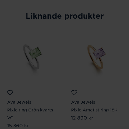
Liknande produkter
Ava Jewels
Ava Jewels
Pixie ring Grön kvarts
Pixie Ametist ring 18K
Pris
12 890 kr
:
12 890 kr
VG
Pris
15 360 kr
:
15 360 kr