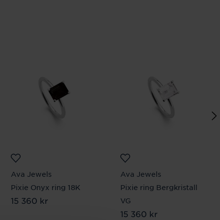
Ava Jewels
Ava Jewels
Pixie Onyx ring 18K
Pixie ring Bergkristall
Pris
15 360 kr
:
15 360 kr
VG
Pris
15 360 kr
:
15 360 kr