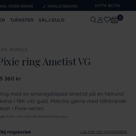
HITTA BUTIK
ING ÖVER 695KR
HEMLEVERANS
0
ER
TJÄNSTER
SÄLJ GULD
AVA JEWELS
Pixie ring Ametist VG
ris
15 360 kr
:
15 360 kr
Ring med en smaragdslipad ametist på en helrund
skena i 18K vitt guld. Matcha gärna med tillhörande
elar i Pixie-serien.
ngen bytes- eller returrätt på beställningsvaror.
Läs mer om ringstorlekar
älj ringstorlek