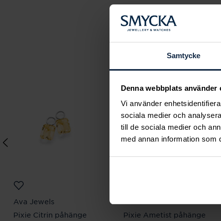
Samtycke
Denna webbplats använder 
Vi använder enhetsidentifierar
sociala medier och analysera 
till de sociala medier och a
med annan information som du 
Ava Jewels
Ava Jewels
Pixie Citrin påhänge
Pixie Ametist påhänge