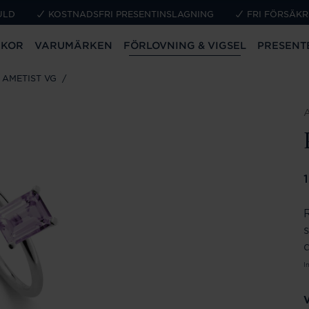
ULD
KOSTNADSFRI PRESENTINSLAGNING
FRI FÖRSÄKR
CKOR
VARUMÄRKEN
FÖRLOVNING & VIGSEL
PRESENT
G AMETIST VG
P
d
I
V