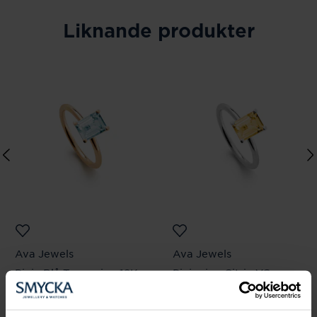
Liknande produkter
Ava Jewels
Ava Jewels
Pixie Blå Topas ring 18K
Pixie ring Citrin VG
Pris
12 890 kr
:
12 890 kr
Pris
15 360 kr
:
15 360 kr