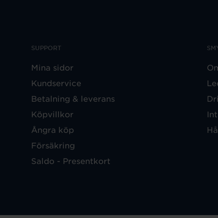
SUPPORT
SM
Mina sidor
Om
Kundservice
Le
Betalning & leverans
Dr
Köpvillkor
In
Ångra köp
Hå
Försäkring
Saldo - Presentkort