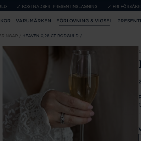
ULD
KOSTNADSFRI PRESENTINSLAGNING
FRI FÖRSÄKR
CKOR
VARUMÄRKEN
FÖRLOVNING & VIGSEL
PRESENT
SRINGAR
HEAVEN 0,28 CT RÖDGULD
P
I
V