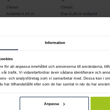
Classic
Classic
Arianna 0,34 ct
Elsa 0,28 ct rödguld
Pris
20 620 kr
:
20 620 kr
rödguld
Pris
26 950 kr
:
26 950 kr
Information
Andra köpte också
cookies
e för att anpassa innehållet och annonserna till användarna, tillh
vår trafik. Vi vidarebefordrar även sådana identifierare och anna
nnons- och analysföretag som vi samarbetar med. Dessa kan i sin
har tillhandahållit eller som de har samlat in när du har använt 
Anpassa