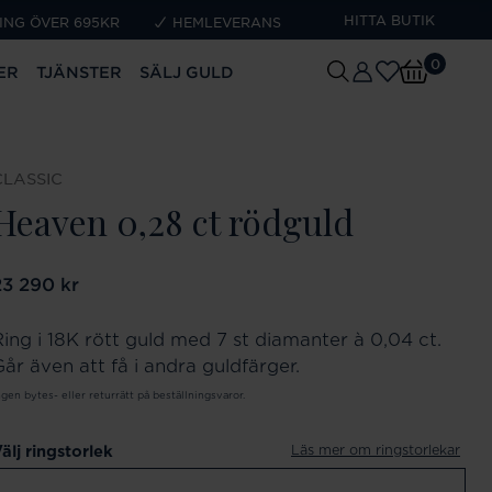
HITTA BUTIK
ING ÖVER 695KR
HEMLEVERANS
0
ER
TJÄNSTER
SÄLJ GULD
CLASSIC
Heaven 0,28 ct rödguld
ris
23 290 kr
:
23 290 kr
Ring i 18K rött guld med 7 st diamanter à 0,04 ct.
Går även att få i andra guldfärger.
ngen bytes- eller returrätt på beställningsvaror.
Läs mer om ringstorlekar
älj ringstorlek