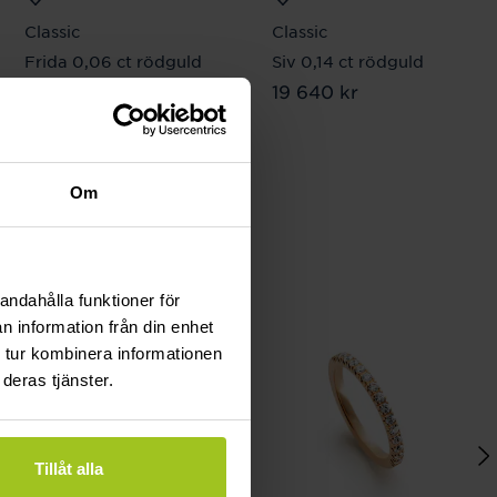
Classic
Classic
Frida 0,06 ct rödguld
Siv 0,14 ct rödguld
Pris
18 520 kr
:
18 520 kr
Pris
19 640 kr
:
19 640 kr
Om
andahålla funktioner för
n information från din enhet
 tur kombinera informationen
deras tjänster.
Tillåt alla