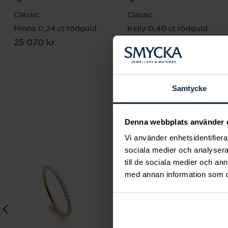
Classic
Classic
Minna 0,24 ct rödguld
Kelly 0,40 ct rödguld
Pris
25 070 kr
:
25 070 kr
Pris
20 830 kr
:
20 830 kr
Samtycke
Denna webbplats använder 
Vi använder enhetsidentifierar
sociala medier och analysera 
till de sociala medier och a
med annan information som du 