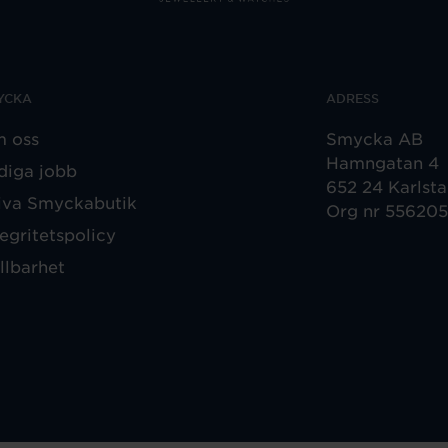
YCKA
ADRESS
 oss
Smycka AB
Hamngatan 4
diga jobb
652 24 Karlst
iva Smyckabutik
Org nr 55620
tegritetspolicy
llbarhet