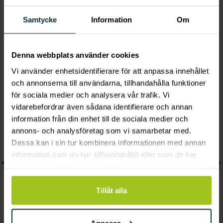
Classic
Classic
Ellie 0,03 ct
Sigrid 0,09 ct
Samtycke
Information
Om
Pris
20 700 kr
:
20 700 kr
Pris
22 290 kr
:
22 290 kr
Denna webbplats använder cookies
Vi använder enhetsidentifierare för att anpassa innehållet
Andra köpte också
och annonserna till användarna, tillhandahålla funktioner
för sociala medier och analysera vår trafik. Vi
vidarebefordrar även sådana identifierare och annan
information från din enhet till de sociala medier och
annons- och analysföretag som vi samarbetar med.
Dessa kan i sin tur kombinera informationen med annan
information som du har tillhandahållit eller som de har
samlat in när du har använt deras tjänster.
Tillåt alla
Anpassa