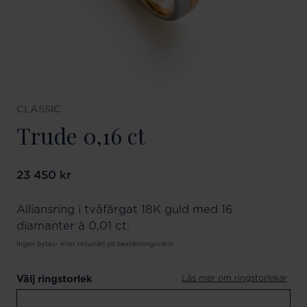
CLASSIC
Trude 0,16 ct
Pris
23 450 kr
:
23 450 kr
Alliansring i tvåfärgat 18K guld med 16
diamanter à 0,01 ct.
Ingen bytes- eller returrätt på beställningsvaror.
Läs mer om ringstorlekar
Välj ringstorlek