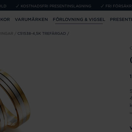
ULD
KOSTNADSFRI PRESENTINSLAGNING
FRI FÖRSÄKR
CKOR
VARUMÄRKEN
FÖRLOVNING & VIGSEL
PRESENT
RINGAR
C51538-4,5K TREFÄRGAD
P
S
k
I
V