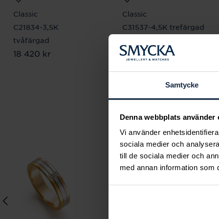
Classic
Classic
C21834-3,5K
C31537-4,5K trefärgad
Pris
17 770 kr
:
17 770 kr
tvåfärgad
Pris
18 420 kr
:
18 420 kr
Samtycke
Denna webbplats använder 
Vi använder enhetsidentifierar
sociala medier och analysera 
till de sociala medier och a
med annan information som du 