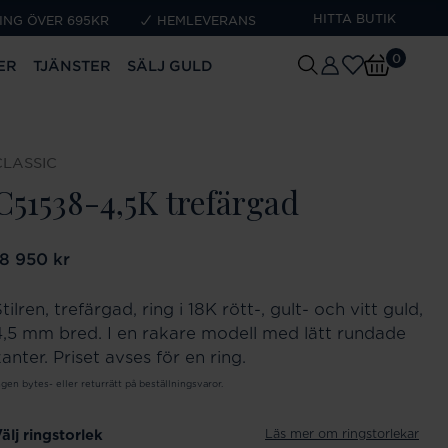
HITTA BUTIK
ING ÖVER 695KR
HEMLEVERANS
0
ER
TJÄNSTER
SÄLJ GULD
CLASSIC
C51538-4,5K trefärgad
ris
18 950 kr
:
18 950 kr
tilren, trefärgad, ring i 18K rött-, gult- och vitt guld,
4,5 mm bred. I en rakare modell med lätt rundade
anter. Priset avses för en ring.
ngen bytes- eller returrätt på beställningsvaror.
Läs mer om ringstorlekar
älj ringstorlek