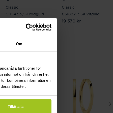
Classic
Classic
C11543-5,5K rödguld
C31802-3,5K vitguld
Pris
19 620 kr
:
19 620 kr
Pris
19 370 kr
:
19 370 kr
Om
andahålla funktioner för
n information från din enhet
 tur kombinera informationen
deras tjänster.
Tillåt alla