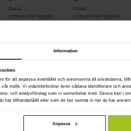
Classic
Classic
C21500-4,5K vitguld
C21500-4,5K rödguld
Pris
18 000 kr
:
18 000 kr
Pris
18 140 kr
:
18 140 kr
Information
Andra köpte också
cookies
e för att anpassa innehållet och annonserna till användarna, tillh
vår trafik. Vi vidarebefordrar även sådana identifierare och anna
nnons- och analysföretag som vi samarbetar med. Dessa kan i sin
har tillhandahållit eller som de har samlat in när du har använt 
Anpassa