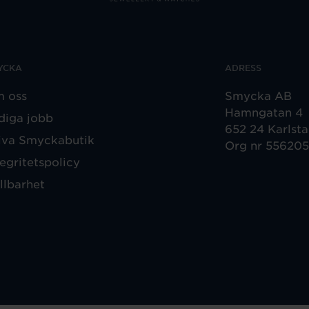
YCKA
ADRESS
 oss
Smycka AB
Hamngatan 4
diga jobb
652 24 Karlst
iva Smyckabutik
Org nr 55620
tegritetspolicy
llbarhet