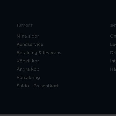
SUPPORT
SM
Mina sidor
Om
Kundservice
Le
Betalning & leverans
Dr
Köpvillkor
In
Ångra köp
Hå
Försäkring
Saldo - Presentkort