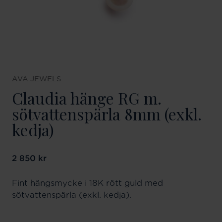
AVA JEWELS
Claudia hänge RG m.
sötvattenspärla 8mm (exkl.
kedja)
Pris
2 850 kr
:
2 850 kr
Fint hängsmycke i 18K rött guld med
sötvattenspärla (exkl. kedja).