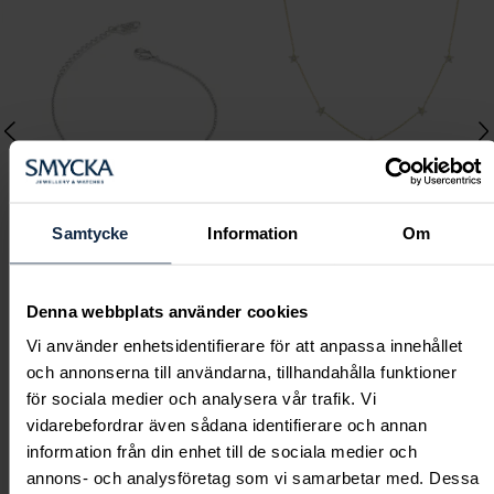
Samtycke
Information
Om
Lily and Rose
Mockberg
Emily pearl bracelet -
Ellie Gold Necklace
Denna webbplats använder cookies
Ivory
Pris
799 kr
:
799 kr
Vi använder enhetsidentifierare för att anpassa innehållet
Pris
349 kr
:
349 kr
och annonserna till användarna, tillhandahålla funktioner
för sociala medier och analysera vår trafik. Vi
vidarebefordrar även sådana identifierare och annan
information från din enhet till de sociala medier och
annons- och analysföretag som vi samarbetar med. Dessa