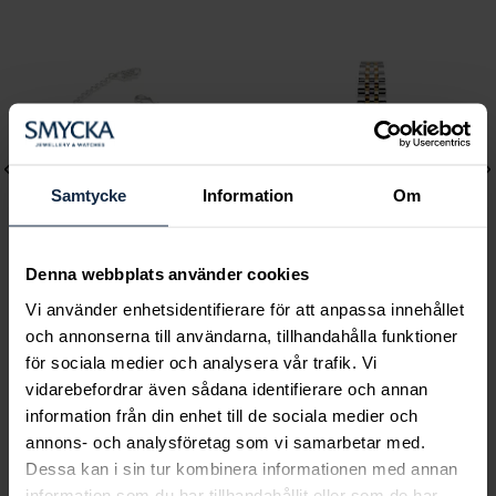
Samtycke
Information
Om
Denna webbplats använder cookies
Vi använder enhetsidentifierare för att anpassa innehållet
Lily and Rose
Mockberg
och annonserna till användarna, tillhandahålla funktioner
Emily pearl bracelet -
Royal Watch 28 mm
för sociala medier och analysera vår trafik. Vi
Ivory
Pris
2 399 kr
:
2 399 kr
vidarebefordrar även sådana identifierare och annan
Pris
349 kr
:
349 kr
information från din enhet till de sociala medier och
annons- och analysföretag som vi samarbetar med.
Dessa kan i sin tur kombinera informationen med annan
information som du har tillhandahållit eller som de har