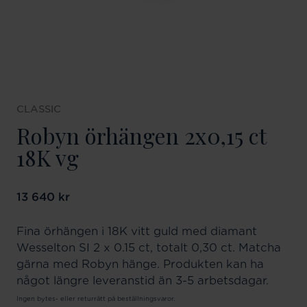
CLASSIC
Robyn örhängen 2x0,15 ct
18K vg
Pris
13 640 kr
:
13 640 kr
Fina örhängen i 18K vitt guld med diamant
Wesselton SI 2 x 0.15 ct, totalt 0,30 ct. Matcha
gärna med Robyn hänge. Produkten kan ha
något längre leveranstid än 3-5 arbetsdagar.
Ingen bytes- eller returrätt på beställningsvaror.