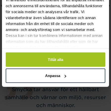
och annonserna till användarna, tillhandahålla funktioner
för sociala medier och analysera vår trafik. Vi
vidarebefordrar även sådana identifierare och annan
information från din enhet till de sociala medier och
annons- och analysföretag som vi samarbetar med.
Dessa kan i sin tur kombinera informationen med annan
Lily and Rose
Mockberg
information som du har tillhandahållit eller som de har
Emily pearl bracelet -
Royal Watch 28 mm
samlat in när du har använt deras tjänster.
Ivory
Pris
2 399 kr
:
2 399 kr
Pris
349 kr
:
349 kr
Tillåt alla
Anpassa
Smycka tar ansvar för ett hållbart
samhälle och värnar om miljö, resurser
och människor.