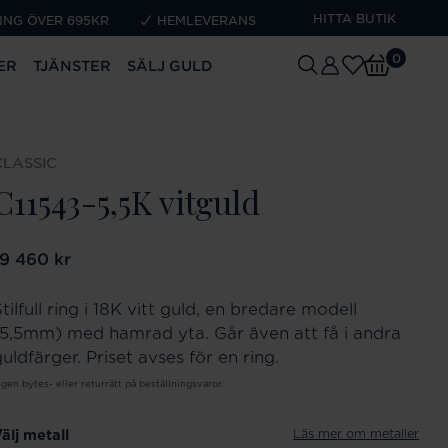
HITTA BUTIK
ING ÖVER 695KR
HEMLEVERANS
0
ER
TJÄNSTER
SÄLJ GULD
CLASSIC
C11543-5,5K vitguld
ris
19 460 kr
:
19 460 kr
tilfull ring i 18K vitt guld, en bredare modell
(5,5mm) med hamrad yta. Går även att få i andra
uldfärger. Priset avses för en ring.
ngen bytes- eller returrätt på beställningsvaror.
Läs mer om metaller
älj metall