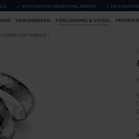
ULD
KOSTNADSFRI PRESENTINSLAGNING
FRI FÖRSÄKR
CKOR
VARUMÄRKEN
FÖRLOVNING & VIGSEL
PRESENT
C11543-5,5K VITGULD
P
S
g
I
V