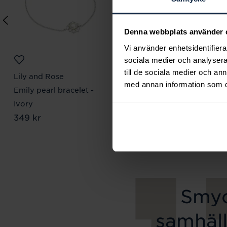
Denna webbplats använder 
Vi använder enhetsidentifierar
sociala medier och analysera 
till de sociala medier och a
Lily and Rose
Mockberg
med annan information som du 
Emily pearl bracelet -
Royal Watch 28 mm
Pris
2 399 kr
:
2 399 kr
Ivory
Pris
349 kr
:
349 kr
Smyc
samhäll