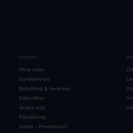
SUPPORT
SM
Mina sidor
Om
Kundservice
Le
Betalning & leverans
Dr
Köpvillkor
In
Ångra köp
Hå
Försäkring
Saldo - Presentkort