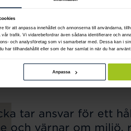
cookies
e för att anpassa innehållet och annonserna till användarna, tillh
vår trafik. Vi vidarebefordrar även sådana identifierare och anna
nnons- och analysföretag som vi samarbetar med. Dessa kan i sin
Mockberg
Mockberg
har tillhandahållit eller som de har samlat in när du har använt 
Ellie Gold Necklace
Butterfly Gold Hoops
Pris
799 kr
:
799 kr
Pris
599 kr
:
599 kr
Anpassa
ka tar ansvar för ett hål
e och värnar om miljö, 