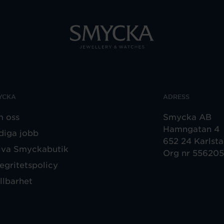
YCKA
ADRESS
 oss
Smycka AB
Hamngatan 4
diga jobb
652 24 Karlst
iva Smyckabutik
Org nr 55620
tegritetspolicy
llbarhet