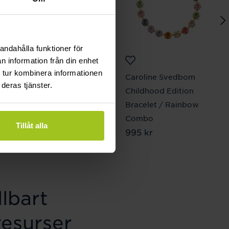
andahålla funktioner för
n information från din enhet
 tur kombinera informationen
Connoisseurs
Caroline Svedbom
deras tjänster.
Precious Jewellery
Childhood Edition
Cleaner Gold
Bracelet / Rainbow
Pris
199 kr
:
199 kr
Combo
Tillåt alla
Pris
995 kr
:
995 kr
lbart
resurser