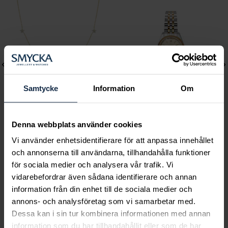
Samtycke
Information
Om
Denna webbplats använder cookies
Mockberg
Mockberg
Vi använder enhetsidentifierare för att anpassa innehållet
Ellie Gold Necklace
Royal Watch 28 mm
och annonserna till användarna, tillhandahålla funktioner
Pris
799 kr
:
799 kr
Pris
2 399 kr
:
2 399 kr
för sociala medier och analysera vår trafik. Vi
vidarebefordrar även sådana identifierare och annan
information från din enhet till de sociala medier och
annons- och analysföretag som vi samarbetar med.
Dessa kan i sin tur kombinera informationen med annan
information som du har tillhandahållit eller som de har