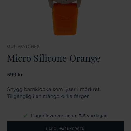
GUL WATCHES
Micro Silicone Orange
Pris
599 kr
:
599 kr
Snygg barnklocka som lyser i mörkret.
Tillgänglig i en mängd olika färger.
I lager levereras inom 3-5 vardagar
LÄGG I VARUKORGEN