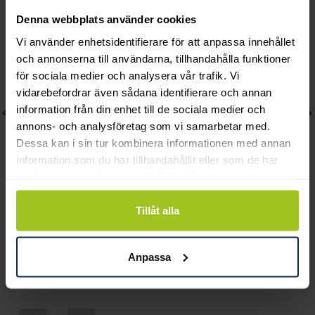
Denna webbplats använder cookies
Vi använder enhetsidentifierare för att anpassa innehållet
och annonserna till användarna, tillhandahålla funktioner
för sociala medier och analysera vår trafik. Vi
vidarebefordrar även sådana identifierare och annan
information från din enhet till de sociala medier och
annons- och analysföretag som vi samarbetar med.
Dessa kan i sin tur kombinera informationen med annan
information som du har tillhandahållit eller som de har
samlat in när du har använt deras tjänster.
Tillåt alla
Dacapo
Efva Attling
Smyckeskrin Hjärta
Starline Collier plain
Pris
529 kr
:
529 kr
Pris
4 300 kr
:
4 300 kr
Anpassa