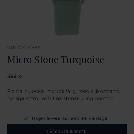
GUL WATCHES
Micro Stone Turquoise
Pris
599 kr
:
599 kr
Fin barnklocka i turkos färg, med silikonband,
tydliga siffror och fina stenar kring boetten.
I lager levereras inom 3-5 vardagar
LÄGG I VARUKORGEN