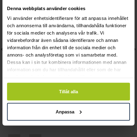
Denna webbplats använder cookies
Vi använder enhetsidentifierare för att anpassa innehållet
och annonserna till användarna, tillhandahålla funktioner
för sociala medier och analysera vår trafik. Vi
vidarebefordrar även sådana identifierare och annan
information från din enhet till de sociala medier och
annons- och analysföretag som vi samarbetar med.
Dessa kan i sin tur kombinera informationen med annan
information som du har tillhandahållit eller som de har
samlat in när du har använt deras tjänster.
Tillåt alla
Gant
Gant
Campus
Graduate
Pris
795 kr
:
795 kr
Pris
795 kr
:
795 kr
Anpassa