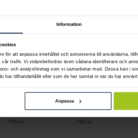
Andra köpte också
Information
cookies
e för att anpassa innehållet och annonserna till användarna, tillh
vår trafik. Vi vidarebefordrar även sådana identifierare och anna
nnons- och analysföretag som vi samarbetar med. Dessa kan i sin
har tillhandahållit eller som de har samlat in när du har använt 
Anpassa
Gant
Gant
Graduate
Graduate
Pris
795 kr
:
795 kr
Pris
795 kr
:
795 kr