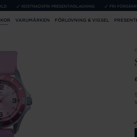
ULD
KOSTNADSFRI PRESENTINSLAGNING
FRI FÖRSÄKR
CKOR
VARUMÄRKEN
FÖRLOVNING & VIGSEL
PRESENT
P