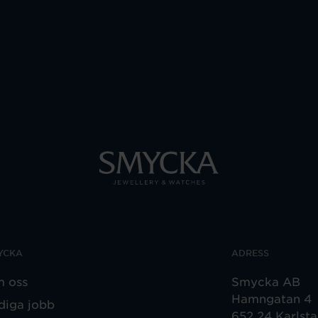
YCKA
ADRESS
 oss
Smycka AB
Hamngatan 4
diga jobb
652 24 Karlst