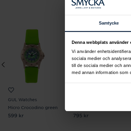
Samtycke
Denna webbplats använder 
Vi använder enhetsidentifierar
sociala medier och analysera 
till de sociala medier och a
med annan information som du 
GUL Watches
Gant
Micro Crocodino green
Graduate
Pris
599 kr
:
599 kr
Pris
795 kr
:
795 kr