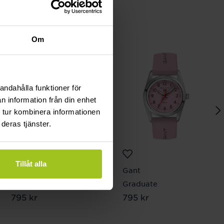
Om
andahålla funktioner för
n information från din enhet
 tur kombinera informationen
deras tjänster.
Tillåt alla
Gant
Gant
Campus
Graduate
Pris
795 kr
:
795 kr
Pris
795 kr
:
795 kr