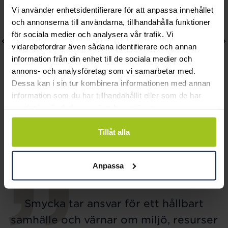
Vi använder enhetsidentifierare för att anpassa innehållet
och annonserna till användarna, tillhandahålla funktioner
för sociala medier och analysera vår trafik. Vi
vidarebefordrar även sådana identifierare och annan
information från din enhet till de sociala medier och
annons- och analysföretag som vi samarbetar med.
Dessa kan i sin tur kombinera informationen med annan
information som du har tillhandahållit eller som de har
samlat in när du har använt deras tjänster.
GUL Watches
Gant
Kite 35 II Blue Silicone
Graduate
Tillåt alla
Pris
749 kr
:
749 kr
Pris
795 kr
:
795 kr
Anpassa
Smycka tar ansvar för ett hållbart
samhälle och värnar om miljö, resurser