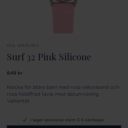
GUL WATCHES
Surf 32 Pink Silicone
Pris
649 kr
:
649 kr
Klocka för äldre barn med rosa silikonband och
rosa fullsiffrad tavla med datumvisning.
Vattentät.
I lager levereras inom 3-5 vardagar