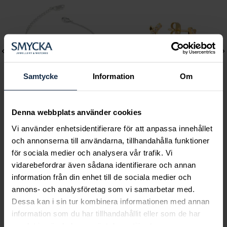
Samtycke
Information
Om
Denna webbplats använder cookies
Lily and Rose
Mockberg
Vi använder enhetsidentifierare för att anpassa innehållet
Emily pearl bracelet -
Ines Earring
och annonserna till användarna, tillhandahålla funktioner
Ivory
Pris
499 kr
:
499 kr
för sociala medier och analysera vår trafik. Vi
Pris
349 kr
:
349 kr
vidarebefordrar även sådana identifierare och annan
information från din enhet till de sociala medier och
annons- och analysföretag som vi samarbetar med.
Dessa kan i sin tur kombinera informationen med annan
Smycka tar ansvar för ett hållbart
information som du har tillhandahållit eller som de har
samlat in när du har använt deras tjänster.