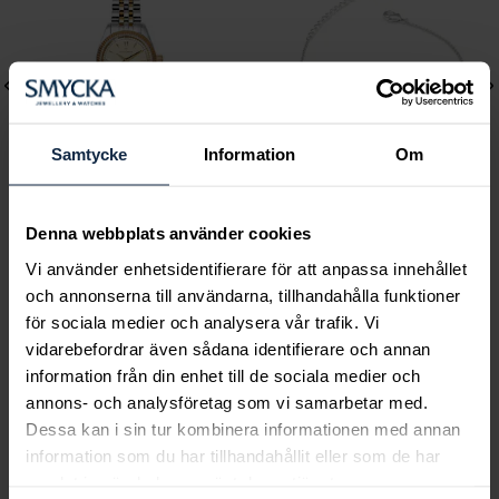
Samtycke
Information
Om
Denna webbplats använder cookies
Mockberg
Lily and Rose
Vi använder enhetsidentifierare för att anpassa innehållet
Royal Watch 28 mm
Emily pearl bracelet -
och annonserna till användarna, tillhandahålla funktioner
Pris
2 399 kr
:
2 399 kr
Ivory
för sociala medier och analysera vår trafik. Vi
Pris
349 kr
:
349 kr
vidarebefordrar även sådana identifierare och annan
information från din enhet till de sociala medier och
annons- och analysföretag som vi samarbetar med.
Dessa kan i sin tur kombinera informationen med annan
Smycka tar ansvar för ett hållbart
information som du har tillhandahållit eller som de har
samhälle och värnar om miljö, resurser
samlat in när du har använt deras tjänster.