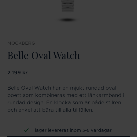
MOCKBERG
Belle Oval Watch
Pris
2 199 kr
:
2 199 kr
Belle Oval Watch har en mjukt rundad oval
boett som kombineras med ett länkarmband i
rundad design. En klocka som är både stilren
och enkel att bära till alla tillfällen.
I lager levereras inom 3-5 vardagar