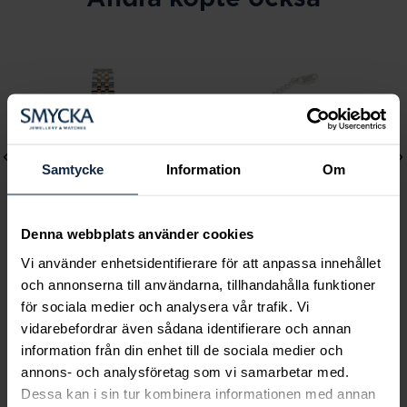
Samtycke
Information
Om
Denna webbplats använder cookies
Vi använder enhetsidentifierare för att anpassa innehållet
Mockberg
Lily and Rose
och annonserna till användarna, tillhandahålla funktioner
för sociala medier och analysera vår trafik. Vi
Royal Watch 28 mm
Emily pearl bracelet -
vidarebefordrar även sådana identifierare och annan
Pris
2 399 kr
:
2 399 kr
Ivory
information från din enhet till de sociala medier och
Pris
349 kr
:
349 kr
annons- och analysföretag som vi samarbetar med.
Dessa kan i sin tur kombinera informationen med annan